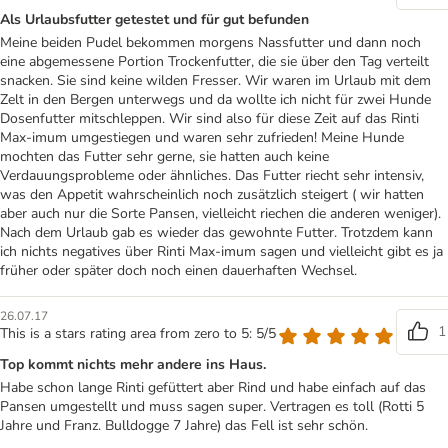
Als Urlaubsfutter getestet und für gut befunden
Meine beiden Pudel bekommen morgens Nassfutter und dann noch
eine abgemessene Portion Trockenfutter, die sie über den Tag verteilt
snacken. Sie sind keine wilden Fresser. Wir waren im Urlaub mit dem
Zelt in den Bergen unterwegs und da wollte ich nicht für zwei Hunde
Dosenfutter mitschleppen. Wir sind also für diese Zeit auf das Rinti
Max-imum umgestiegen und waren sehr zufrieden! Meine Hunde
mochten das Futter sehr gerne, sie hatten auch keine
Verdauungsprobleme oder ähnliches. Das Futter riecht sehr intensiv,
was den Appetit wahrscheinlich noch zusätzlich steigert ( wir hatten
aber auch nur die Sorte Pansen, vielleicht riechen die anderen weniger).
Nach dem Urlaub gab es wieder das gewohnte Futter. Trotzdem kann
ich nichts negatives über Rinti Max-imum sagen und vielleicht gibt es ja
früher oder später doch noch einen dauerhaften Wechsel.
26.07.17
1
This is a stars rating area from zero to 5: 5/5
Top kommt nichts mehr andere ins Haus.
Habe schon lange Rinti gefüttert aber Rind und habe einfach auf das
Pansen umgestellt und muss sagen super. Vertragen es toll (Rotti 5
Jahre und Franz. Bulldogge 7 Jahre) das Fell ist sehr schön.