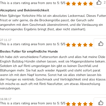
2
This is a stars rating area from zero to 5: 5/5
Akzeptanz und Bekömmlichkeit
Mein 5jähriger Yorkshire-Mix ist ein absolutes Leckermaul. Dieses Futter
frisst er sehr gerne, da die Brockengröße passt, der Geruch sehr
angenehm mit dem Geschmack übereinstimmt, und die Verdauung ein
hervorragendes Ergebnis bringt (fest, aber nicht steinhart).
27.11.17
This is a stars rating area from zero to 5: 5/5
Bestes Futter für empfindliche Hunde
Ich habe zich verschiedene Futtersorten durch und alles hat meine Olde
English Bulldog Hündin stehen lassen, weil sie Magenprobleme bekam.
Seitdem ich auf Rinti umgestiegen bin gibt es keinen Durchfall und
Blähungen mehr. Sie hat auch wieder Appetit und steht sofort parat
wenn ich mit dem Napf komme. Sonst hat sie alles stehen lassen bis
der Hunger es reintrieb. Geschmack und Verträglichkeit sind also klasse.
Ich mische es auch oft mit Rinti Nassfutter, um etwas Abwechslung
reinzubringen.
16.08.17
This is a stars rating area from zero to 5: 5/5