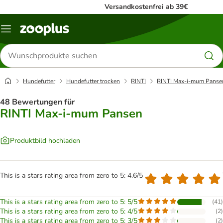
Versandkostenfrei ab 39€
Menü
Produkte
suchen
Hundefutter
Hundefutter trocken
RINTI
RINTI Max-i-mum Panse
48 Bewertungen für
RINTI Max-i-mum Pansen
Produktbild hochladen
This is a stars rating area from zero to 5: 4.6/5
This is a stars rating area from zero to 5: 5/5
(
41
)
This is a stars rating area from zero to 5: 4/5
(
2
)
This is a stars rating area from zero to 5: 3/5
(
2
)