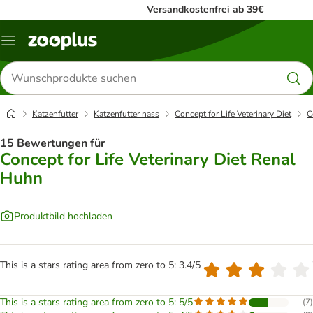
Versandkostenfrei ab 39€
Menü
Produkte
suchen
Katzenfutter
Katzenfutter nass
Concept for Life Veterinary Diet
C
15 Bewertungen für
Concept for Life Veterinary Diet Renal
Huhn
Produktbild hochladen
This is a stars rating area from zero to 5: 3.4/5
This is a stars rating area from zero to 5: 5/5
(
7
)