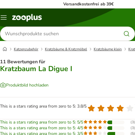
Versandkostenfrei ab 39€
Menü
Produkte
suchen
Katzenzubehör
Kratzbäume & Kratzmöbel
Kratzbäume klein
Kra
11 Bewertungen für
Kratzbaum La Digue I
Produktbild hochladen
This is a stars rating area from zero to 5: 3.8/5
This is a stars rating area from zero to 5: 5/5
(
3
)
This is a stars rating area from zero to 5: 4/5
(
3
)
This is a stars rating area from zero to 5: 3/5
(
5
)