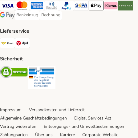
Visa Payment Method
MasterCard Payment Method
American Express Payment Method
Diners Club Payment Method
PayPal Payment Method
SEPA Payment Method
Apple Pay Payment Meth
Klarna Payment 
Riverty P
Bankeinzug
Rechnung
Bankeinzug Payment Method
Rechnung Payment Method
Google Pay Payment Method
Lieferservice
Österreichische Post Shipping Method
DPD Shipping Method
Sicherheit
Security
Security
Impressum
Versandkosten und Lieferzeit
Allgemeine Geschäftsbedingungen
Digital Services Act
Vertrag widerrufen
Entsorgungs- und Umweltbestimmungen
Zahlungsarten
Über uns
Karriere
Corporate Website