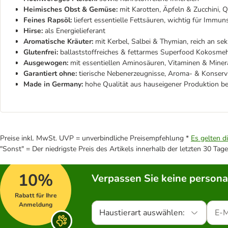
Heimisches Obst & Gemüse:
mit Karotten, Äpfeln & Zucchini, Q
Feines Rapsöl:
liefert essentielle Fettsäuren, wichtig für Immu
Hirse:
als Energielieferant
Aromatische Kräuter:
mit Kerbel, Salbei & Thymian, reich an se
Glutenfrei:
ballaststoffreiches & fettarmes Superfood Kokosmeh
Ausgewogen:
mit essentiellen Aminosäuren, Vitaminen & Miner
Garantiert ohne:
tierische Nebenerzeugnisse, Aroma- & Konservi
Made in Germany:
hohe Qualität aus hauseigener Produktion b
Preise inkl. MwSt. UVP = unverbindliche Preisempfehlung *
Es gelten d
"Sonst" = Der niedrigste Preis des Artikels innerhalb der letzten 30 Tage
10%
Verpassen Sie keine persona
Rabatt für Ihre
Anmeldung
Haustierart auswählen: