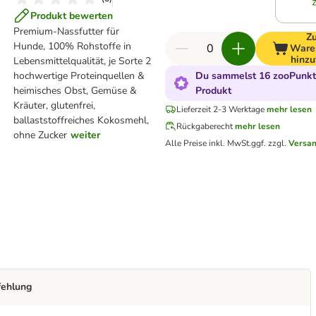
Produkt bewerten
Premium-Nassfutter für
Z
Hunde, 100% Rohstoffe in
Ware
hinzu
Lebensmittelqualität, je Sorte 2
hochwertige Proteinquellen &
Du sammelst 16 zooPunkte
heimisches Obst, Gemüse &
Produkt
Kräuter, glutenfrei,
Lieferzeit 2-3 Werktage
mehr lesen
ballaststoffreiches Kokosmehl,
Rückgaberecht
mehr lesen
ohne Zucker
weiter
Alle Preise inkl. MwSt.
ggf. zzgl.
Versa
fehlung