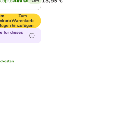
13,59 €
-15%
um
Zum
nkorb
Warenkorb
fügen
hinzufügen
 für dieses
ndkosten