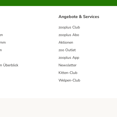
Angebote & Services
zooplus Club
en
zooplus Abo
ramm
Aktionen
m
zoo Outlet
zooplus App
im Überblick
Newsletter
Kitten-Club
Welpen-Club