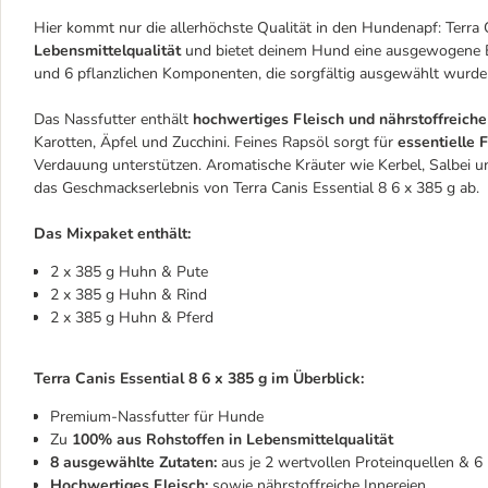
Hier kommt nur die allerhöchste Qualität in den Hundenapf: Terra
Lebensmittelqualität
und bietet deinem Hund eine ausgewogene Er
und 6 pflanzlichen Komponenten, die sorgfältig ausgewählt wurde
Das Nassfutter enthält
hochwertiges Fleisch und nährstoffreiche
Karotten, Äpfel und Zucchini. Feines Rapsöl sorgt für
essentielle 
Verdauung unterstützen. Aromatische Kräuter wie Kerbel, Salbei 
das Geschmackserlebnis von Terra Canis Essential 8 6 x 385 g ab.
Das Mixpaket enthält:
2 x 385 g Huhn & Pute
2 x 385 g Huhn & Rind
2 x 385 g Huhn & Pferd
Terra Canis Essential 8 6 x 385 g im Überblick:
Premium-Nassfutter für Hunde
Zu
100% aus Rohstoffen in Lebensmittelqualität
8 ausgewählte Zutaten:
aus je 2 wertvollen Proteinquellen & 
Hochwertiges Fleisch:
sowie nährstoffreiche Innereien