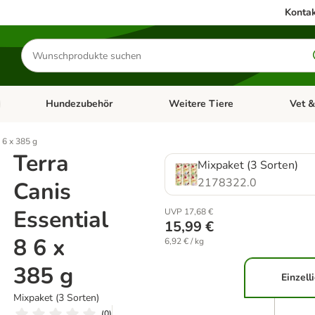
Kontak
Produkte
suchen
Hundezubehör
Weitere Tiere
Vet &
ffnen: Katzenzubehör
Kategorie-Menü öffnen: Hundefutter
Kategorie-Menü öffnen: Hundezube
Kategori
8 6 x 385 g
Terra
Mixpaket (3 Sorten)
2178322.0
Canis
Essential
UVP 17,68 €
15,99 €
8 6 x
6,92 € / kg
385 g
Einzell
Mixpaket (3 Sorten)
(
0
)