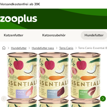
Versandkostenfrei ab 39€
Katzenfutter
Katzenzubehör
Hundefutter
Kategorie-Menü öffnen: Katzenfutter
Kategorie-Menü ö
Hundefutter
Hundefutter nass
Terra Canis
Terra Canis Essential 