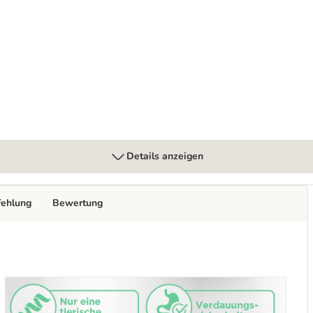
Babypuderduft
Details anzeigen
fehlung
Bewertung