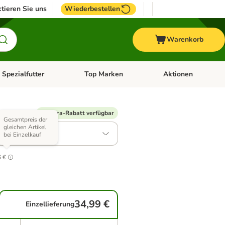
tieren Sie uns
Wiederbestellen
Warenkorb
 Spezialfutter
Top Marken
Aktionen
hör
e-Menü öffnen: Weitere Tiere
Kategorie-Menü öffnen: Vet & Spezialfutter
Kategorie-Menü öffne
 Varianten)
% Extra-Rabatt verfügbar
Gesamtpreis der
gleichen Artikel
g
bei Einzelkauf
7
6 €
34,99 €
Einzellieferung