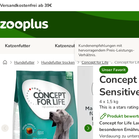
Versandkostenfrei ab 39€
Katzenfutter
Katzenzubehör
Hundefutter
Kundenempfehlungen mit
Kategorie-Menü öffnen: Katzenfutter
Kategorie-Menü ö
hervorragendem Preis-Leistungs-
Verhältnis.
Hundefutter
Hundefutter trocken
Concept for Life
Concept for Li
Unser Favorit
Concept 
Sensitiv
4 x 1,5 kg
This is a stars ratin
Produkt bewert
Concept for Life La
besonderen Ernähr
Verdauung zu unterst