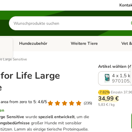
Kontak
Produkte
suchen
Hundezubehör
Weitere Tiere
Vet &
ffnen: Katzenzubehör
Kategorie-Menü öffnen: Hundefutter
Kategorie-Menü öffnen: Hundezube
Kategori
fe Large Sensitive
Artikel wählen (4
for Life Large
4 x 1,5 k
970105.
e
-7.82%
Einzeln
37,9
34,99 €
g area from zero to 5: 4.6/5
(
235
)
5,83 € / kg
en
rge Sensitive
wurde
speziell entwickelt
, um die
ungsbedürfnisse
großer Hunde mit sensibler
ützen. Lamm als einzige tierische Proteinquelle.