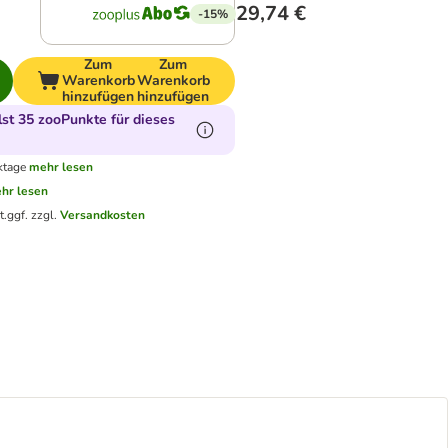
29,74 €
-15%
Zum
Zum
Warenkorb
Warenkorb
hinzufügen
hinzufügen
t 35 zooPunkte für dieses
ktage
mehr lesen
hr lesen
t.
ggf. zzgl.
Versandkosten