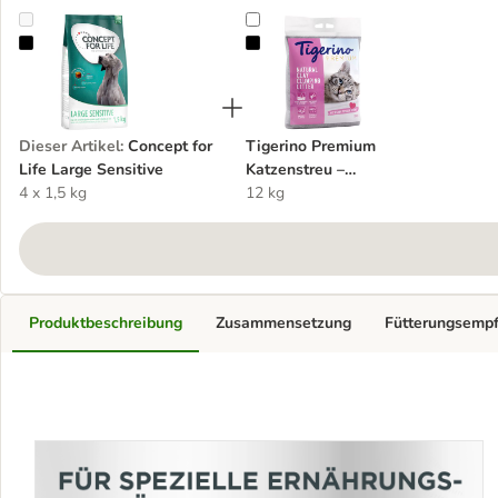
Concept for Life Large Sensitive
Tigerino Premium Katzenstreu – 
Dieser Artikel
:
Concept for
Tigerino Premium
Life Large Sensitive
Katzenstreu –
4 x 1,5 kg
Babypuderduft
12 kg
Produktbeschreibung
Zusammensetzung
Fütterungsemp