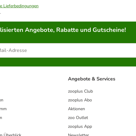
ie Lieferbedingungen
.
lisierten Angebote, Rabatte und Gutscheine!
Angebote & Services
zooplus Club
en
zooplus Abo
ramm
Aktionen
m
zoo Outlet
zooplus App
im Überblick
Newsletter