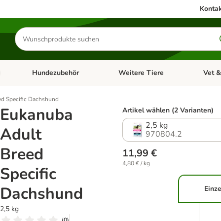
Kontak
Produkte
suchen
Hundezubehör
Weitere Tiere
Vet &
ffnen: Katzenzubehör
Kategorie-Menü öffnen: Hundefutter
Kategorie-Menü öffnen: Hundezube
Kategori
ed Specific Dachshund
Eukanuba
Artikel wählen (2 Varianten)
2,5 kg
Adult
970804.2
Breed
11,99 €
4,80 € / kg
Specific
Dachshund
Einze
2,5 kg
(
0
)