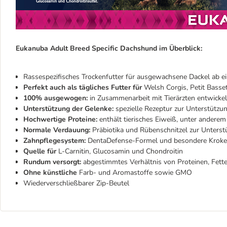
Eukanuba Adult Breed Specific Dachshund im Überblick:
Rassespezifisches Trockenfutter für ausgewachsene Dackel ab ei
Perfekt auch als tägliches Futter für
Welsh Corgis, Petit Basse
100% ausgewogen:
in Zusammenarbeit mit Tierärzten entwick
Unterstützung der Gelenke:
spezielle Rezeptur zur Unterstüt
Hochwertige Proteine:
enthält tierisches Eiweiß, unter andere
Normale Verdauung:
Präbiotika und Rübenschnitzel zur Unters
Zahnpflegesystem:
DentaDefense-Formel und besondere Krokett
Quelle für
L-Carnitin, Glucosamin und Chondroitin
Rundum versorgt:
abgestimmtes Verhältnis von Proteinen, Fett
Ohne künstliche
Farb- und Aromastoffe sowie GMO
Wiederverschließbarer Zip-Beutel