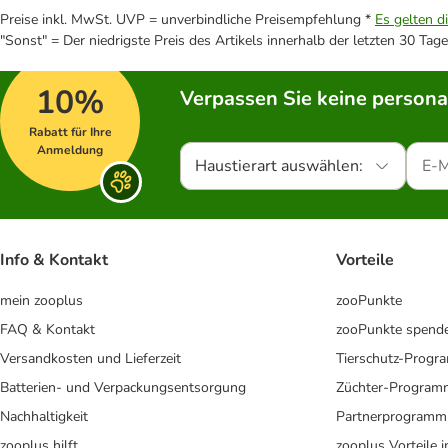
Preise inkl. MwSt. UVP = unverbindliche Preisempfehlung *
Es gelten d
"Sonst" = Der niedrigste Preis des Artikels innerhalb der letzten 30 Tage
10%
Verpassen Sie keine persona
Rabatt für Ihre
Anmeldung
Haustierart auswählen:
Info & Kontakt
Vorteile
mein zooplus
zooPunkte
FAQ & Kontakt
zooPunkte spend
Versandkosten und Lieferzeit
Tierschutz-Prog
Batterien- und Verpackungsentsorgung
Züchter-Program
Nachhaltigkeit
Partnerprogramm
zooplus hilft
zooplus Vorteile 