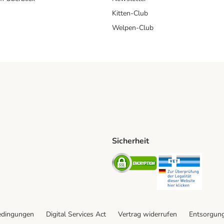
Kitten-Club
Welpen-Club
Sicherheit
hische Post Shipping Method
D Shipping Method
Security
Securit
od
edingungen
Digital Services Act
Vertrag widerrufen
Entsorgun