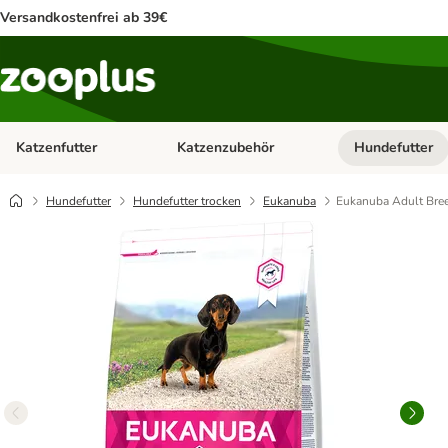
Versandkostenfrei ab 39€
Katzenfutter
Katzenzubehör
Hundefutter
Kategorie-Menü öffnen: Katzenfutter
Kategorie-Menü ö
Hundefutter
Hundefutter trocken
Eukanuba
Eukanuba Adult Bre