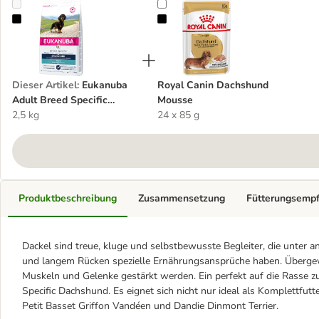
Eukanuba Adult Breed Specific Dachshund
Royal Canin Dachshund Mousse
Dieser Artikel
:
Eukanuba
Royal Canin Dachshund
Adult Breed Specific
Mousse
Dachshund
2,5 kg
24 x 85 g
Produktbeschreibung
Zusammensetzung
Fütterungsemp
Dackel sind treue, kluge und selbstbewusste Begleiter, die unter
und langem Rücken spezielle Ernährungsansprüche haben. Übergewic
Muskeln und Gelenke gestärkt werden. Ein perfekt auf die Rasse z
Specific Dachshund. Es eignet sich nicht nur ideal als Komplettfutt
Petit Basset Griffon Vandéen und Dandie Dinmont Terrier.