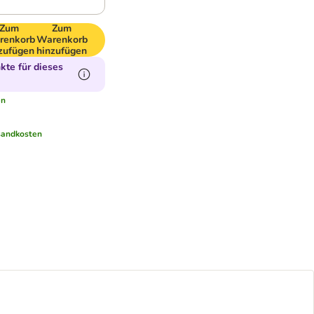
Zum
Zum
renkorb
Warenkorb
zufügen
hinzufügen
te für dieses
en
sandkosten