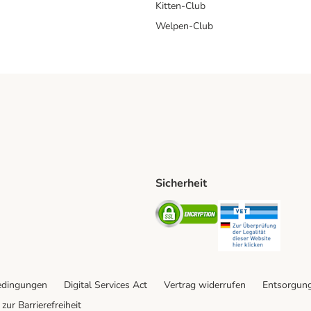
Kitten-Club
Welpen-Club
Sicherheit
hische Post Shipping Method
D Shipping Method
Security
Securit
od
edingungen
Digital Services Act
Vertrag widerrufen
Entsorgun
zur Barrierefreiheit