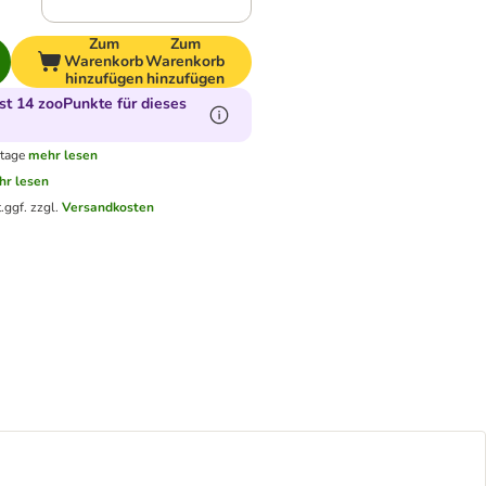
Zum
Zum
Warenkorb
Warenkorb
hinzufügen
hinzufügen
t 14 zooPunkte für dieses
ktage
mehr lesen
hr lesen
.
ggf. zzgl.
Versandkosten