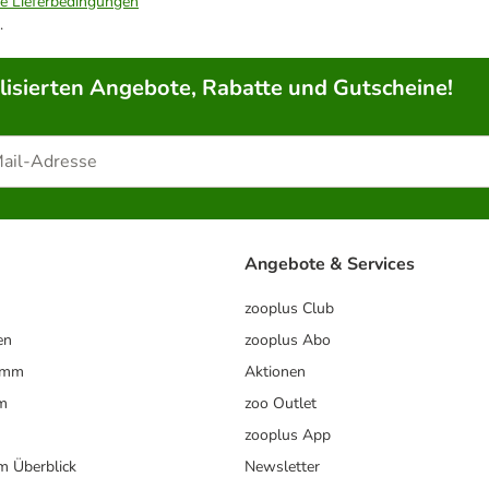
ie Lieferbedingungen
.
lisierten Angebote, Rabatte und Gutscheine!
Angebote & Services
zooplus Club
en
zooplus Abo
ramm
Aktionen
m
zoo Outlet
zooplus App
im Überblick
Newsletter