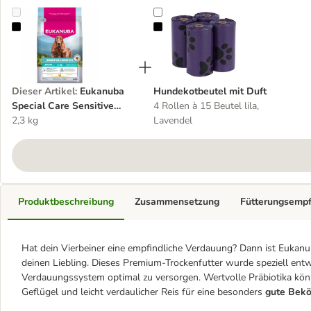
Eukanuba Special Care Sensitive Digestion Hund Adult Trockenfut
Hundekotbeutel mit Duft
Dieser Artikel
:
Eukanuba
Hundekotbeutel mit Duft
Special Care Sensitive
4 Rollen à 15 Beutel lila,
Digestion Hund Adult
2,3 kg
Lavendel
Trockenfutter Huhn
Produktbeschreibung
Zusammensetzung
Fütterungsemp
Hat dein Vierbeiner eine empfindliche Verdauung? Dann ist Eukanub
deinen Liebling. Dieses Premium-Trockenfutter wurde speziell ent
Verdauungssystem optimal zu versorgen. Wertvolle Präbiotika kö
Geflügel und leicht verdaulicher Reis für eine besonders
gute Bekö