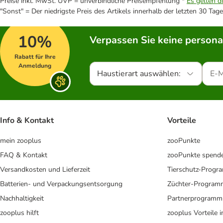
Preise inkl. MwSt. UVP = unverbindliche Preisempfehlung *
Es gelten d
"Sonst" = Der niedrigste Preis des Artikels innerhalb der letzten 30 Tage
10%
Verpassen Sie keine persona
Rabatt für Ihre
Anmeldung
Haustierart auswählen:
Info & Kontakt
Vorteile
mein zooplus
zooPunkte
FAQ & Kontakt
zooPunkte spend
Versandkosten und Lieferzeit
Tierschutz-Prog
Batterien- und Verpackungsentsorgung
Züchter-Program
Nachhaltigkeit
Partnerprogramm
zooplus hilft
zooplus Vorteile 