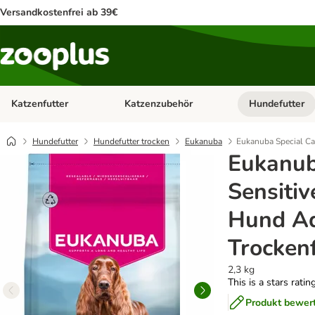
Versandkostenfrei ab 39€
Katzenfutter
Katzenzubehör
Hundefutter
Kategorie-Menü öffnen: Katzenfutter
Kategorie-Menü ö
Hundefutter
Hundefutter trocken
Eukanuba
Eukanuba Special Ca
Eukanub
Sensitiv
Hund Ad
Trocken
2,3 kg
This is a stars ratin
Produkt bewer