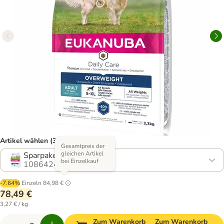
Artikel wählen (3 Varianten)
Gesamtpreis der
gleichen Artikel
Sparpaket: 2 x 12 kg
bei Einzelkauf
1086424.0
-7.64%
Einzeln
84,98 €
78,49 €
3,27 € / kg
Zum Warenkorb
Zum Warenkorb