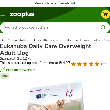
Versandkostenfrei ab 39€
Menü
Produkte
suchen
Hundefutter
Hundefutter trocken
Eukanuba
Eukanuba Daily Car
Eukanuba Daily Care Overweight
Adult Dog
Sparpaket: 2 x 12 kg
This is a stars rating area from zero to 5: 4.9/5
(
79
)
Produkt bewerten
Neu