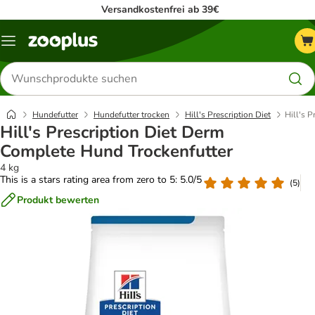
Versandkostenfrei ab 39€
Menü
Produkte
suchen
Hundefutter
Hundefutter trocken
Hill's Prescription Diet
Hill's 
Hill's Prescription Diet Derm
Complete Hund Trockenfutter
4 kg
This is a stars rating area from zero to 5: 5.0/5
(
5
)
Produkt bewerten