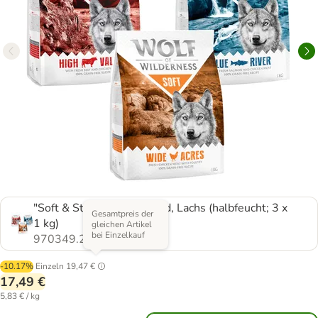
"Soft & Strong" Huhn, Rind, Lachs (halbfeucht; 3 x
Gesamtpreis der
1 kg)
gleichen Artikel
bei Einzelkauf
970349.2
-10.17%
Einzeln
19,47 €
17,49 €
5,83 € / kg