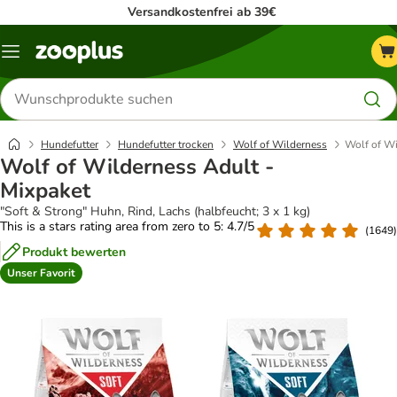
Versandkostenfrei ab 39€
Menü
Produkte
suchen
Hundefutter
Hundefutter trocken
Wolf of Wilderness
Wolf of Wi
Wolf of Wilderness Adult -
Mixpaket
"Soft & Strong" Huhn, Rind, Lachs (halbfeucht; 3 x 1 kg)
This is a stars rating area from zero to 5: 4.7/5
(
1649
)
Produkt bewerten
Unser Favorit