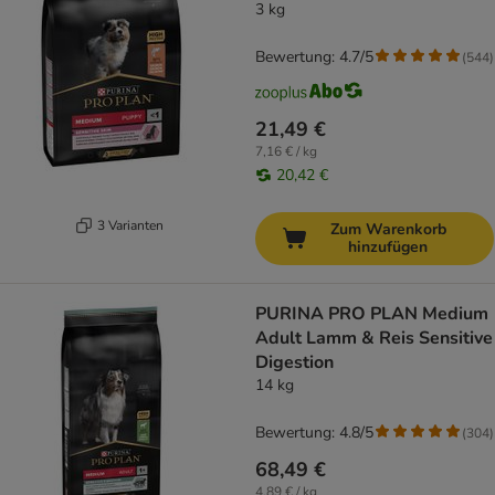
3 kg
Bewertung: 4.7/5
(
544
)
21,49 €
7,16 € / kg
20,42 €
3 Varianten
Zum Warenkorb
hinzufügen
PURINA PRO PLAN Medium
Adult Lamm & Reis Sensitive
Digestion
14 kg
Bewertung: 4.8/5
(
304
)
68,49 €
4,89 € / kg