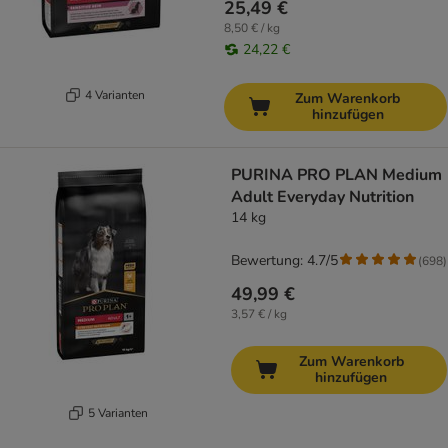
25,49 €
8,50 € / kg
24,22 €
4 Varianten
Zum Warenkorb
hinzufügen
PURINA PRO PLAN Medium
Adult Everyday Nutrition
14 kg
Bewertung: 4.7/5
(
698
)
49,99 €
3,57 € / kg
Zum Warenkorb
hinzufügen
5 Varianten