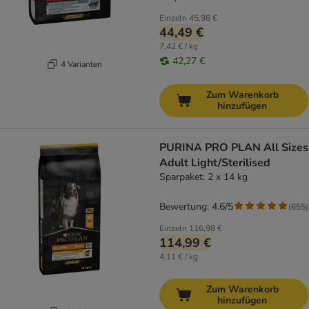
Einzeln
45,98 €
44,49 €
7,42 € / kg
42,27 €
4 Varianten
Zum Warenkorb
hinzufügen
PURINA PRO PLAN All Sizes
Adult Light/Sterilised
Sparpaket: 2 x 14 kg
Bewertung: 4.6/5
(
655
)
Einzeln
116,98 €
114,99 €
4,11 € / kg
Zum Warenkorb
hinzufügen