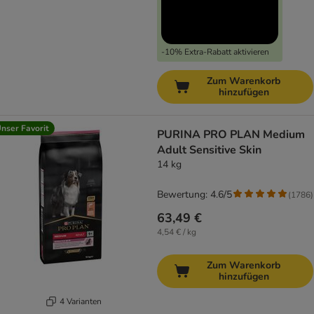
-10% Extra-Rabatt aktivieren
Zum Warenkorb
hinzufügen
nser Favorit
PURINA PRO PLAN Medium
Adult Sensitive Skin
14 kg
Bewertung: 4.6/5
(
1786
)
63,49 €
4,54 € / kg
Zum Warenkorb
hinzufügen
4 Varianten