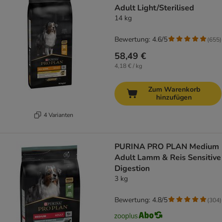
Adult Light/Sterilised
14 kg
Bewertung: 4.6/5
(
655
)
58,49 €
4,18 € / kg
Zum Warenkorb
hinzufügen
4 Varianten
PURINA PRO PLAN Medium
Adult Lamm & Reis Sensitive
Digestion
3 kg
Bewertung: 4.8/5
(
304
)