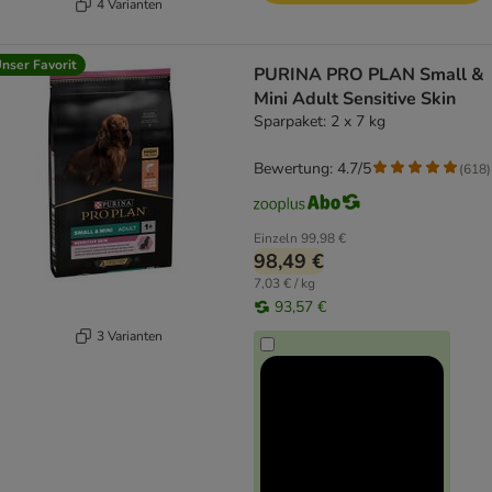
4 Varianten
nser Favorit
PURINA PRO PLAN Small &
Mini Adult Sensitive Skin
Sparpaket: 2 x 7 kg
Bewertung: 4.7/5
(
618
)
Einzeln
99,98 €
98,49 €
7,03 € / kg
93,57 €
3 Varianten