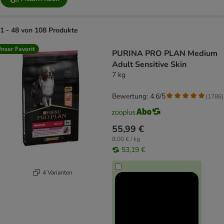
1 - 48 von 108 Produkte
product items have been changed
nser Favorit
PURINA PRO PLAN Medium
Adult Sensitive Skin
7 kg
Bewertung: 4.6/5
(
1786
)
55,99 €
8,00 € / kg
53,19 €
4 Varianten