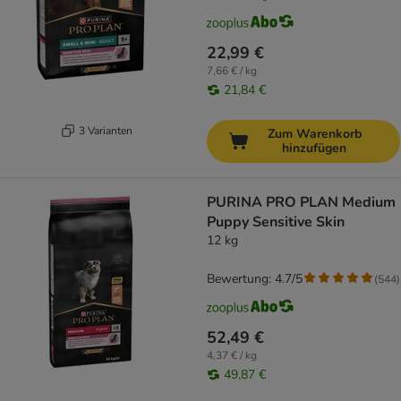
22,99 €
7,66 € / kg
21,84 €
3 Varianten
Zum Warenkorb
hinzufügen
PURINA PRO PLAN Medium
Puppy Sensitive Skin
12 kg
Bewertung: 4.7/5
(
544
)
52,49 €
4,37 € / kg
49,87 €