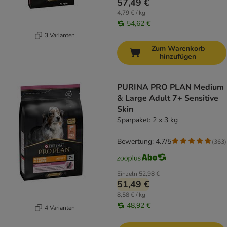
57,49 €
4,79 € / kg
54,62 €
3 Varianten
Zum Warenkorb
hinzufügen
PURINA PRO PLAN Medium
& Large Adult 7+ Sensitive
Skin
Sparpaket: 2 x 3 kg
Bewertung: 4.7/5
(
363
)
Einzeln
52,98 €
51,49 €
8,58 € / kg
48,92 €
4 Varianten