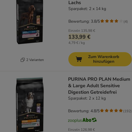
Lachs
Sparpaket: 2 x 14 kg
Bewertung: 3.8/5
(
4
)
Einzeln
135,98 €
133,99 €
4,79 € / kg
Zum Warenkorb
2 Varianten
hinzufügen
PURINA PRO PLAN Medium
& Large Adult Sensitive
Digestion Getreidefrei
Sparpaket: 2 x 12 kg
Bewertung: 4.8/5
(
192
)
Einzeln
126,98 €