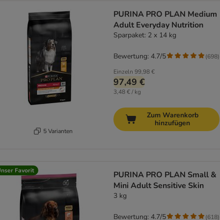
PURINA PRO PLAN Medium
Adult Everyday Nutrition
Sparpaket: 2 x 14 kg
Bewertung: 4.7/5
(
698
)
Einzeln
99,98 €
97,49 €
3,48 € / kg
Zum Warenkorb
hinzufügen
5 Varianten
nser Favorit
PURINA PRO PLAN Small &
Mini Adult Sensitive Skin
3 kg
Bewertung: 4.7/5
(
618
)