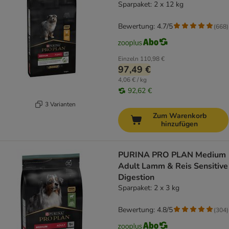
Sparpaket: 2 x 12 kg
Bewertung: 4.7/5
(
668
)
Einzeln
110,98 €
97,49 €
4,06 € / kg
92,62 €
3 Varianten
Zum Warenkorb
hinzufügen
PURINA PRO PLAN Medium
Adult Lamm & Reis Sensitive
Digestion
Sparpaket: 2 x 3 kg
Bewertung: 4.8/5
(
304
)