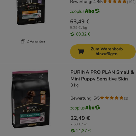
Bewertung: 4.8/5
(
192
)
63,49 €
5,29 € / kg
60,32 €
2 Varianten
Zum Warenkorb
hinzufügen
PURINA PRO PLAN Small &
Mini Puppy Sensitive Skin
3 kg
Bewertung: 5/5
(
1
)
22,49 €
7,50 € / kg
21,37 €