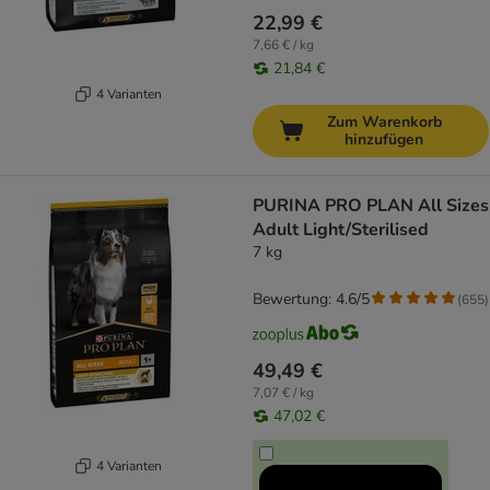
22,99 €
7,66 € / kg
21,84 €
4 Varianten
Zum Warenkorb
hinzufügen
PURINA PRO PLAN All Sizes
Adult Light/Sterilised
7 kg
Bewertung: 4.6/5
(
655
)
49,49 €
7,07 € / kg
47,02 €
4 Varianten