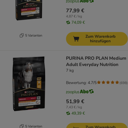
77,99 €
4,87 € / kg
74,09 €
5 Varianten
Zum Warenkorb
hinzufügen
PURINA PRO PLAN Medium
Adult Everyday Nutrition
7 kg
Bewertung: 4.7/5
(
698
)
51,99 €
7,43 € / kg
49,39 €
5 Varianten
Zum Warenkorb