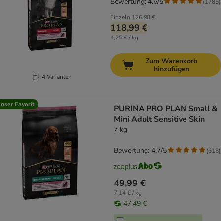
Bewertung: 4.6/5
(
1786
)
Einzeln
126,98 €
118,99 €
4,25 € / kg
Zum Warenkorb
hinzufügen
4 Varianten
nser Favorit
PURINA PRO PLAN Small &
Mini Adult Sensitive Skin
7 kg
Bewertung: 4.7/5
(
618
)
49,99 €
7,14 € / kg
47,49 €