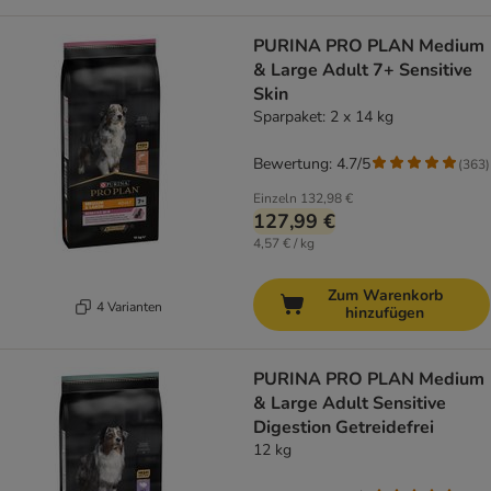
PURINA PRO PLAN Medium
& Large Adult 7+ Sensitive
Skin
Sparpaket: 2 x 14 kg
Bewertung: 4.7/5
(
363
)
Einzeln
132,98 €
127,99 €
4,57 € / kg
Zum Warenkorb
4 Varianten
hinzufügen
PURINA PRO PLAN Medium
& Large Adult Sensitive
Digestion Getreidefrei
12 kg