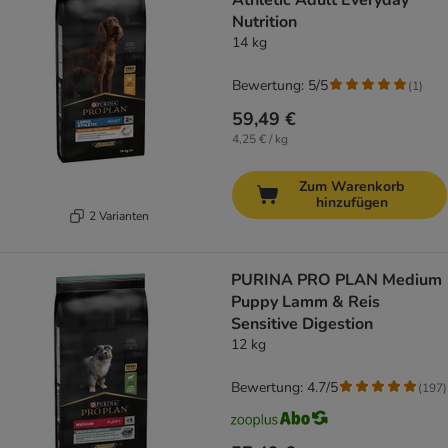
Athletic Adult Everyday
Nutrition
14 kg
Bewertung: 5/5
(
1
)
59,49 €
4,25 € / kg
Zum Warenkorb
hinzufügen
2 Varianten
PURINA PRO PLAN Medium
Puppy Lamm & Reis
Sensitive Digestion
12 kg
Bewertung: 4.7/5
(
197
)