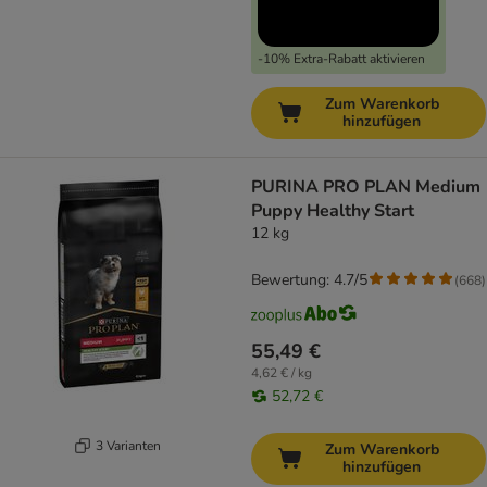
-10% Extra-Rabatt aktivieren
Zum Warenkorb
hinzufügen
PURINA PRO PLAN Medium
Puppy Healthy Start
12 kg
Bewertung: 4.7/5
(
668
)
55,49 €
4,62 € / kg
52,72 €
3 Varianten
Zum Warenkorb
hinzufügen