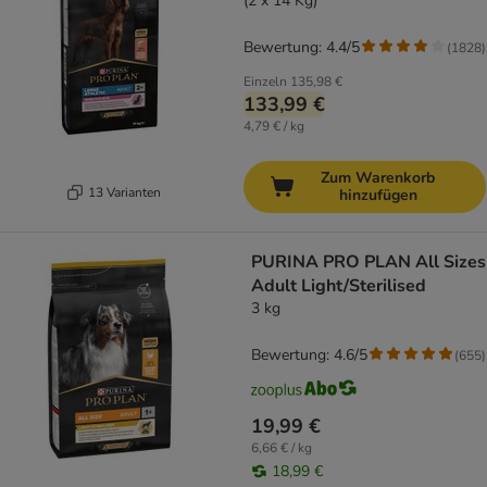
(2 x 14 Kg)
Bewertung: 4.4/5
(
1828
)
Einzeln
135,98 €
133,99 €
4,79 € / kg
Zum Warenkorb
13 Varianten
hinzufügen
PURINA PRO PLAN All Sizes
Adult Light/Sterilised
3 kg
Bewertung: 4.6/5
(
655
)
19,99 €
6,66 € / kg
18,99 €