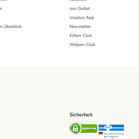
m
zoo Outlet
zooplus App
im Überblick
Newsletter
Kitten-Club
Welpen-Club
Sicherheit
hische Post Shipping Method
D Shipping Method
Security
Securit
od