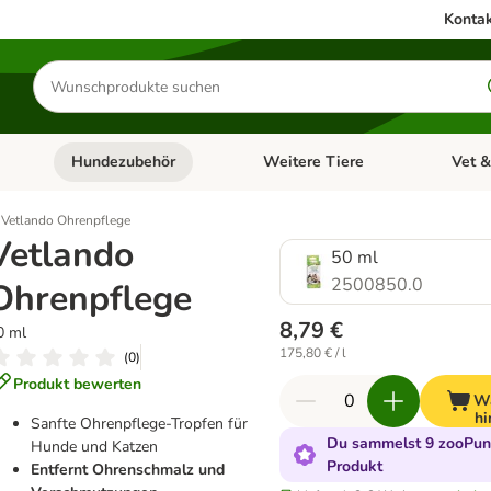
Kontak
Produkte
suchen
Hundezubehör
Weitere Tiere
Vet &
ffnen: Katzenzubehör
Kategorie-Menü öffnen: Hundefutter
Kategorie-Menü öffnen: Hundezube
Kategori
Vetlando Ohrenpflege
Vetlando
50 ml
2500850.0
Ohrenpflege
8,79 €
0 ml
175,80 € / l
(
0
)
Produkt bewerten
W
hi
Sanfte Ohrenpflege-Tropfen für
Du sammelst 9 zooPunk
Hunde und Katzen
Produkt
Entfernt Ohrenschmalz und