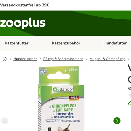
Versandkostenfrei ab 39€
Katzenfutter
Katzenzubehör
Hundefutter
Kategorie-Menü öffnen: Katzenfutter
Kategorie-Menü ö
Hundezubehör
Pflege & Schermaschinen
Augen- & Ohrenpflege
5