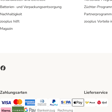
Batterien- und Verpackungsentsorgung
Züchter-Program
Nachhaltigkeit
Partnerprogramm
zooplus hilft
zooplus Vorteile 
Magazin
Zahlungsarten
Lieferservice
Österreic
DP
Visa Payment Method
MasterCard Payment Method
American Express Payment Method
Diners Club Payment Method
PayPal Payment Method
SEPA Payment Method
Apple Pay Payment Meth
Bankeinzug
Rechnung