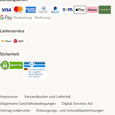
Visa Payment Method
MasterCard Payment Method
American Express Payment Method
Diners Club Payment Method
PayPal Payment Method
SEPA Payment Method
Apple Pay Payment Meth
Klarna Payment 
Riverty P
Bankeinzug
Rechnung
Bankeinzug Payment Method
Rechnung Payment Method
Google Pay Payment Method
Lieferservice
Österreichische Post Shipping Method
DPD Shipping Method
Sicherheit
Security
Security
Impressum
Versandkosten und Lieferzeit
Allgemeine Geschäftsbedingungen
Digital Services Act
Vertrag widerrufen
Entsorgungs- und Umweltbestimmungen