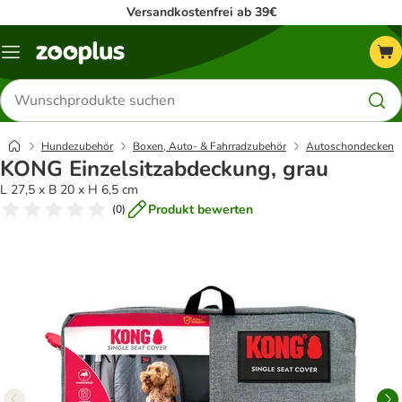
Versandkostenfrei ab 39€
Menü
Produkte
suchen
Hundezubehör
Boxen, Auto- & Fahrradzubehör
Autoschondecken
KONG Einzelsitzabdeckung, grau
L 27,5 x B 20 x H 6,5 cm
Produkt bewerten
(
0
)