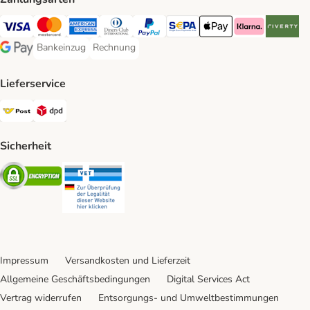
Visa Payment Method
MasterCard Payment Method
American Express Payment Method
Diners Club Payment Method
PayPal Payment Method
SEPA Payment Method
Apple Pay Payment Meth
Klarna Payment 
Riverty P
Bankeinzug
Rechnung
Bankeinzug Payment Method
Rechnung Payment Method
Google Pay Payment Method
Lieferservice
Österreichische Post Shipping Method
DPD Shipping Method
Sicherheit
Security
Security
Impressum
Versandkosten und Lieferzeit
Allgemeine Geschäftsbedingungen
Digital Services Act
Vertrag widerrufen
Entsorgungs- und Umweltbestimmungen