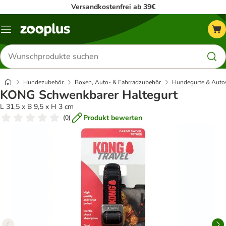
Versandkostenfrei ab 39€
Menü
Produkte
suchen
Hundezubehör
Boxen, Auto- & Fahrradzubehör
Hundegurte & Autos
KONG Schwenkbarer Haltegurt
L 31,5 x B 9,5 x H 3 cm
Produkt bewerten
(
0
)