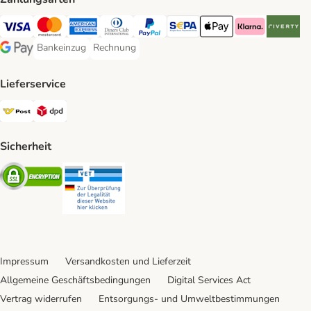
Visa Payment Method
MasterCard Payment Method
American Express Payment Method
Diners Club Payment Method
PayPal Payment Method
SEPA Payment Method
Apple Pay Payment Meth
Klarna Payment 
Riverty P
Bankeinzug
Rechnung
Bankeinzug Payment Method
Rechnung Payment Method
Google Pay Payment Method
Lieferservice
Österreichische Post Shipping Method
DPD Shipping Method
Sicherheit
Security
Security
Impressum
Versandkosten und Lieferzeit
Allgemeine Geschäftsbedingungen
Digital Services Act
Vertrag widerrufen
Entsorgungs- und Umweltbestimmungen