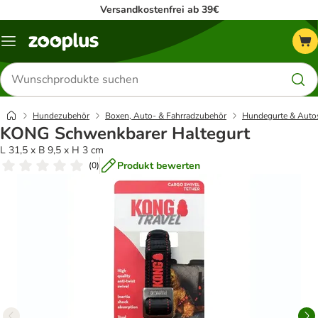
Versandkostenfrei ab 39€
Menü
Produkte
suchen
Hundezubehör
Boxen, Auto- & Fahrradzubehör
Hundegurte & Autos
KONG Schwenkbarer Haltegurt
L 31,5 x B 9,5 x H 3 cm
Produkt bewerten
(
0
)