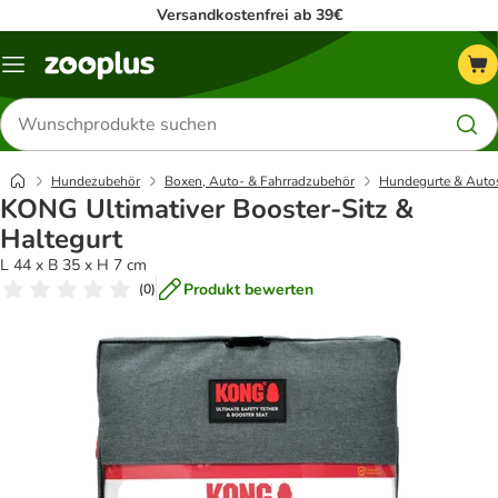
Versandkostenfrei ab 39€
Menü
Produkte
suchen
Hundezubehör
Boxen, Auto- & Fahrradzubehör
Hundegurte & Autos
KONG Ultimativer Booster-Sitz &
Haltegurt
L 44 x B 35 x H 7 cm
Produkt bewerten
(
0
)