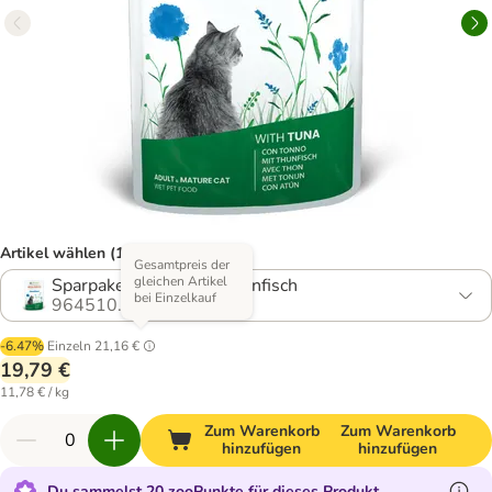
Artikel wählen (13 Varianten)
Gesamtpreis der
gleichen Artikel
Sparpaket: 24 x 70 g Thunfisch
bei Einzelkauf
964510.11
-6.47%
Einzeln
21,16 €
19,79 €
11,78 € / kg
Zum Warenkorb
Zum Warenkorb
hinzufügen
hinzufügen
Du sammelst 20 zooPunkte für dieses Produkt