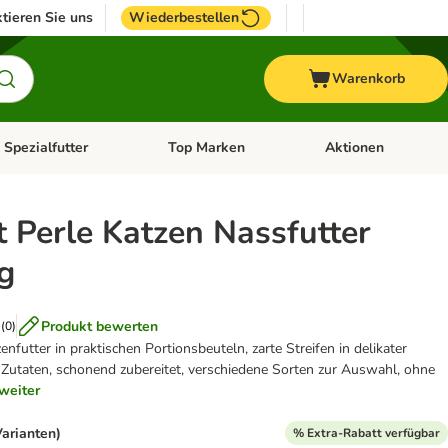
tieren Sie uns
Wiederbestellen
Warenkorb
 Spezialfutter
Top Marken
Aktionen
hör
e-Menü öffnen: Weitere Tiere
Kategorie-Menü öffnen: Vet & Spezialfutter
Kategorie-Menü öffne
 Perle Katzen Nassfutter
g
Produkt bewerten
(
0
)
futter in praktischen Portionsbeuteln, zarte Streifen in delikater
Zutaten, schonend zubereitet, verschiedene Sorten zur Auswahl, ohne
weiter
Varianten)
% Extra-Rabatt verfügbar