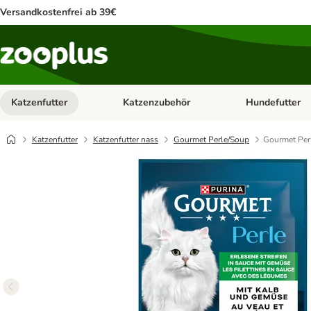
Versandkostenfrei ab 39€
Katzenfutter
Katzenzubehör
Hundefutter
Kategorie-Menü öffnen: Katzenfutter
Kategorie-Menü ö
Katzenfutter
Katzenfutter nass
Gourmet Perle/Soup
Gourmet Perl