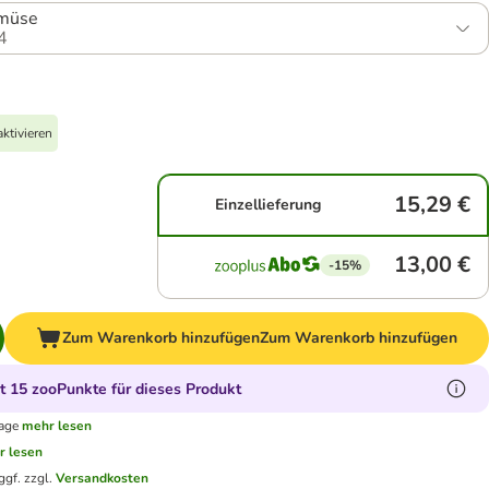
emüse
4
ktivieren
15,29 €
Einzellieferung
13,00 €
-15%
Zum Warenkorb hinzufügen
Zum Warenkorb hinzufügen
 15 zooPunkte für dieses Produkt
tage
mehr lesen
r lesen
ggf. zzgl.
Versandkosten