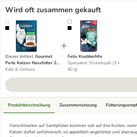
Wird oft zusammen gekauft
Gourmet Perle Katzen Nassfutter 26 x 85 g
Felix KnabberMix
Dieser Artikel
:
Gourmet
Felix KnabberMix
Perle Katzen Nassfutter 26
Sparpaket: Strandspaß (3 x
x 85 g
Kalb & Gemüse
60 g)
Produktbeschreibung
Zusammensetzung
Fütterungsemp
Feinschmecker auf Samtpfoten kommen voll auf ihre Kosten, wenn 
Katzen duftet verführerisch, ist appetitlich angerichtet und überze