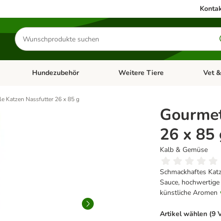
Kontak
Produkte
suchen
Hundezubehör
Weitere Tiere
Vet &
ffnen: Katzenzubehör
Kategorie-Menü öffnen: Hundefutter
Kategorie-Menü öffnen: Hundezube
Kategori
e Katzen Nassfutter 26 x 85 g
Gourmet
26 x 85 
Kalb & Gemüse
Schmackhaftes Katzen
Sauce, hochwertige 
künstliche Aromen
Artikel wählen (9 