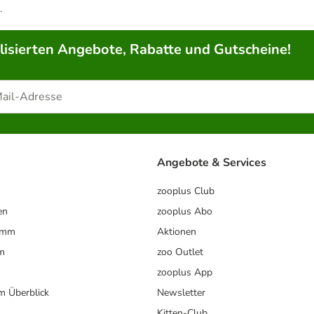
.
lisierten Angebote, Rabatte und Gutscheine!
Angebote & Services
zooplus Club
en
zooplus Abo
ramm
Aktionen
m
zoo Outlet
zooplus App
im Überblick
Newsletter
Kitten-Club