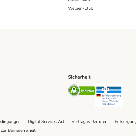
Welpen-Club
Sicherheit
hische Post Shipping Method
D Shipping Method
Security
Securit
od
edingungen
Digital Services Act
Vertrag widerrufen
Entsorgun
zur Barrierefreiheit