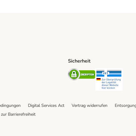
Sicherheit
hische Post Shipping Method
D Shipping Method
Security
Securit
od
edingungen
Digital Services Act
Vertrag widerrufen
Entsorgun
zur Barrierefreiheit