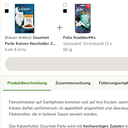
Gourmet Perle Katzen Nassfutter 26 x 85 g
Felix KnabberMix
Dieser Artikel
:
Gourmet
Felix KnabberMix
Perle Katzen Nassfutter 26
Sparpaket: Strandspaß (3 x
x 85 g
Kalb & Ente
60 g)
Produktbeschreibung
Zusammensetzung
Fütterungsemp
Feinschmecker auf Samtpfoten kommen voll auf ihre Kosten, wenn 
Katzen duftet verführerisch, ist appetitlich angerichtet und überze
Filetstreifen, die in leckerer Sauce serviert werden.
Das Katzenfutter Gourmet Perle wird mit
hochwertigen Zutaten
he