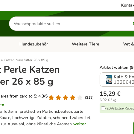
Kontak
Produkte
suchen
Hundezubehör
Weitere Tiere
Vet &
ffnen: Katzenzubehör
Kategorie-Menü öffnen: Hundefutter
Kategorie-Menü öffnen: Hundezube
Kategori
e Katzen Nassfutter 26 x 85 g
 Perle Katzen
Artikel wählen (9
Kalb & E
er 26 x 85 g
1328642
15,29 €
g area from zero to 5: 4.3/5
(
312
)
6,92 € / kg
en
-20% Extra-Rabatt
futter in praktischen Portionsbeuteln, zarte
r Sauce, hochwertige Zutaten, schonend zubereitet,
 zur Auswahl, ohne künstliche Aromen
weiter