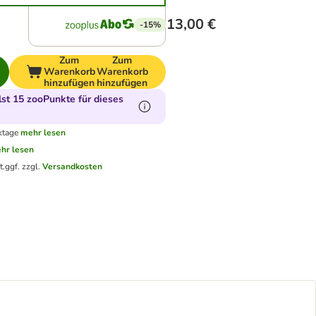
13,00 €
-15%
Zum
Zum
Warenkorb
Warenkorb
hinzufügen
hinzufügen
t 15 zooPunkte für dieses
ktage
mehr lesen
hr lesen
t.
ggf. zzgl.
Versandkosten