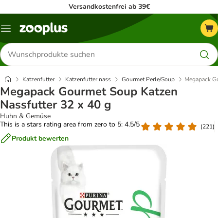
Versandkostenfrei ab 39€
Menü
Produkte
suchen
Katzenfutter
Katzenfutter nass
Gourmet Perle/Soup
Megapack Go
Megapack Gourmet Soup Katzen
Nassfutter 32 x 40 g
Huhn & Gemüse
This is a stars rating area from zero to 5: 4.5/5
(
221
)
Produkt bewerten