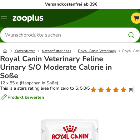
Versandkostenfrei ab 39€
Menü
Produkte
suchen
Katzenfutter
Katzenfutter nass
Royal Canin Veterinary
Royal Cani
Royal Canin Veterinary Feline
Urinary S/O Moderate Calorie in
Soße
12 x 85 g (Häppchen in Soße)
This is a stars rating area from zero to 5: 5.0/5
(
9
)
Produkt bewerten