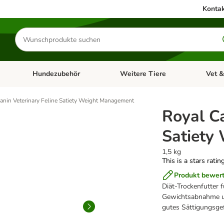
Kontak
Produkte
suchen
Hundezubehör
Weitere Tiere
Vet &
ffnen: Katzenzubehör
Kategorie-Menü öffnen: Hundefutter
Kategorie-Menü öffnen: Hundezube
Kategori
anin Veterinary Feline Satiety Weight Management
Royal Ca
Satiety
1,5 kg
This is a stars ratin
Produkt bewer
Diät-Trockenfutter 
Gewichtsabnahme und
gutes Sättigungsge