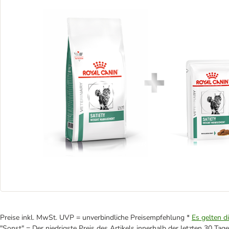
Preise inkl. MwSt. UVP = unverbindliche Preisempfehlung *
Es gelten d
"Sonst" = Der niedrigste Preis des Artikels innerhalb der letzten 30 Tage