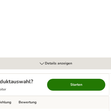
tiety Weight Management in Soße
Details anzeigen
roduktauswahl?
Starten
eiter
fehlung
Bewertung