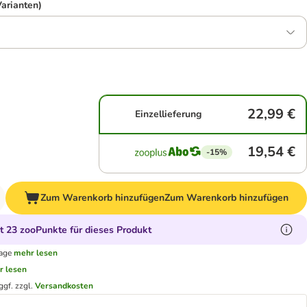
Varianten)
22,99 €
Einzellieferung
19,54 €
-15%
Zum Warenkorb hinzufügen
Zum Warenkorb hinzufügen
 23 zooPunkte für dieses Produkt
tage
mehr lesen
r lesen
ggf. zzgl.
Versandkosten