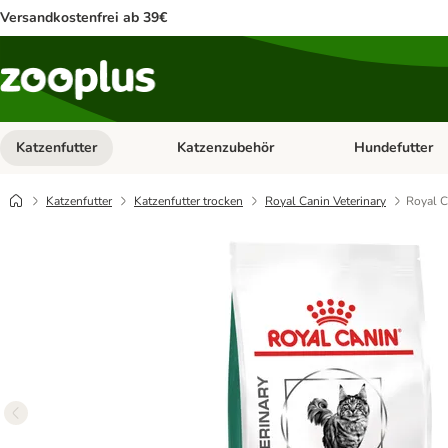
Versandkostenfrei ab 39€
Katzenfutter
Katzenzubehör
Hundefutter
Kategorie-Menü öffnen: Katzenfutter
Kategorie-Menü ö
Katzenfutter
Katzenfutter trocken
Royal Canin Veterinary
Royal C