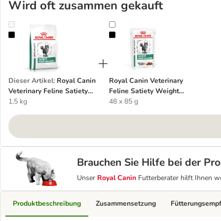
Wird oft zusammen gekauft
Royal Canin Veterinary Feline Satiety Weight Management
Royal Canin Veterinary Feline Sa
Dieser Artikel
:
Royal Canin
Royal Canin Veterinary
Veterinary Feline Satiety
Feline Satiety Weight
Weight Management
1,5 kg
Management in Soße
48 x 85 g
Brauchen Sie Hilfe bei der P
Unser
Royal Canin
Futterberater hilft Ihnen w
Produktbeschreibung
Zusammensetzung
Fütterungsemp