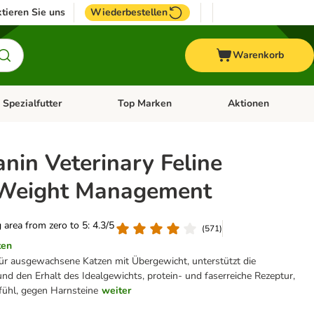
tieren Sie uns
Wiederbestellen
Warenkorb
 Spezialfutter
Top Marken
Aktionen
hör
e-Menü öffnen: Weitere Tiere
Kategorie-Menü öffnen: Vet & Spezialfutter
Kategorie-Menü öffne
nin Veterinary Feline
 Weight Management
g area from zero to 5: 4.3/5
(
571
)
ten
für ausgewachsene Katzen mit Übergewicht, unterstützt die
 den Erhalt des Idealgewichts, protein- und faserreiche Rezeptur,
fühl, gegen Harnsteine
weiter