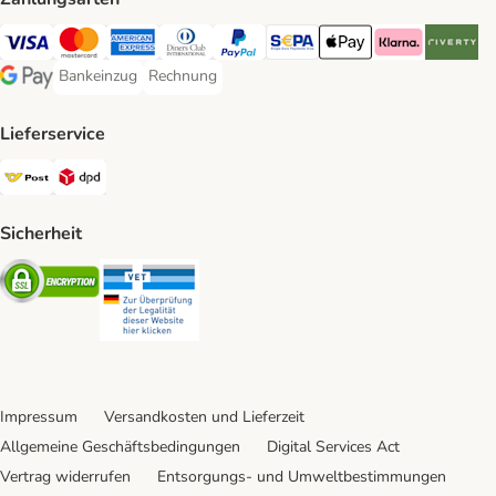
Visa Payment Method
MasterCard Payment Method
American Express Payment Method
Diners Club Payment Method
PayPal Payment Method
SEPA Payment Method
Apple Pay Payment Meth
Klarna Payment 
Riverty P
Bankeinzug
Rechnung
Bankeinzug Payment Method
Rechnung Payment Method
Google Pay Payment Method
Lieferservice
Österreichische Post Shipping Method
DPD Shipping Method
Sicherheit
Security
Security
Impressum
Versandkosten und Lieferzeit
Allgemeine Geschäftsbedingungen
Digital Services Act
Vertrag widerrufen
Entsorgungs- und Umweltbestimmungen