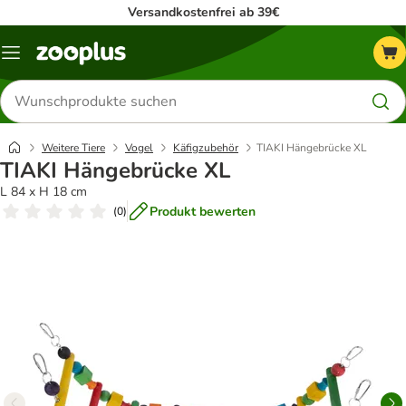
Versandkostenfrei ab 39€
Menü
Produkte
suchen
Weitere Tiere
Vogel
Käfigzubehör
TIAKI Hängebrücke XL
TIAKI Hängebrücke XL
L 84 x H 18 cm
Produkt bewerten
(
0
)