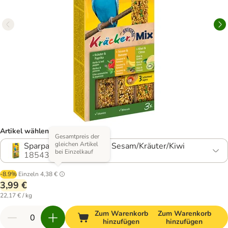
Artikel wählen (4 Varianten)
Gesamtpreis der
gleichen Artikel
Sparpaket: 2 x 3 Sticks: Sesam/Kräuter/Kiwi
bei Einzelkauf
1854312.1
-8.9%
Einzeln
4,38 €
3,99 €
22,17 € / kg
Zum Warenkorb
Zum Warenkorb
hinzufügen
hinzufügen