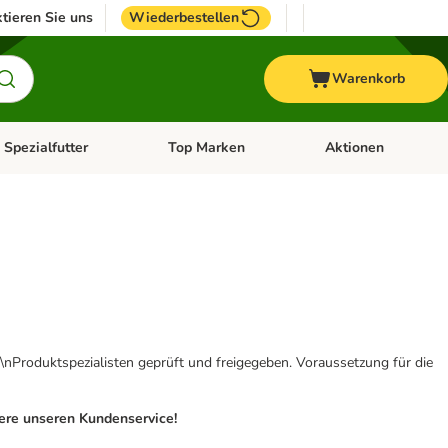
tieren Sie uns
Wiederbestellen
Warenkorb
 Spezialfutter
Top Marken
Aktionen
hör
e-Menü öffnen: Weitere Tiere
Kategorie-Menü öffnen: Vet & Spezialfutter
Kategorie-Menü öffne
\nProduktspezialisten geprüft und freigegeben. Voraussetzung für die
iere unseren Kundenservice!