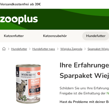
Versandkostenfrei ab 39€
Katzenfutter
Katzenzubehör
Hundefutter
Kategorie-Menü öffnen: Katzenfutter
Kategorie-Menü ö
Hundefutter
Hundefutter nass
Wiejska Zagroda
Sparpaket Wiejs
Ihre Erfahrunge
Sparpaket Wiej
Schildern Sie uns Ihre Erfahrun
Freigabe ist die Einhaltung der
N
Hast du Probleme mit deiner B