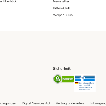
im Überblick
Newsletter
Kitten-Club
Welpen-Club
Sicherheit
hische Post Shipping Method
D Shipping Method
Security
Securit
od
edingungen
Digital Services Act
Vertrag widerrufen
Entsorgun