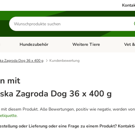
Kontak
Produkte
suchen
Hundezubehör
Weitere Tiere
Vet &
ffnen: Katzenzubehör
Kategorie-Menü öffnen: Hundefutter
Kategorie-Menü öffnen: Hundezube
Kategori
ka Zagroda Dog 36 x 400 g
Kundenbewertung
n mit
ska Zagroda Dog 36 x 400 g
g mit diesem Produkt. Alle Bewertungen, positiv wie negativ, werden von
etiquette
.
estellung oder Lieferung oder eine Frage zu einem Produkt? Kontakt