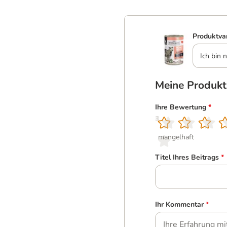
Produktva
Ich bin n
Meine Produk
Ihre Bewertung
*
1
2
3
4
5
mangelhaft
Titel Ihres Beitrags
*
Ihr Kommentar
*