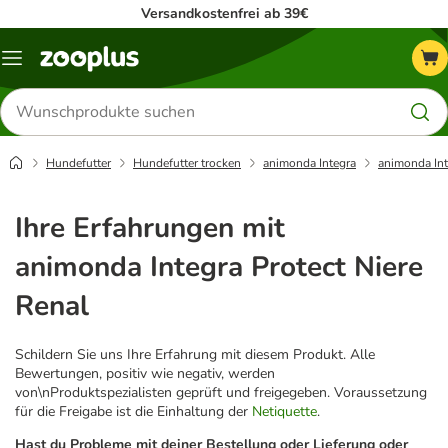
Versandkostenfrei ab 39€
Menü
Produkte
suchen
Hundefutter
Hundefutter trocken
animonda Integra
animonda Int
Ihre Erfahrungen mit
animonda Integra Protect Niere
Renal
Schildern Sie uns Ihre Erfahrung mit diesem Produkt. Alle
Bewertungen, positiv wie negativ, werden
von\nProduktspezialisten geprüft und freigegeben. Voraussetzung
für die Freigabe ist die Einhaltung der
Netiquette
.
Hast du Probleme mit deiner Bestellung oder Lieferung oder