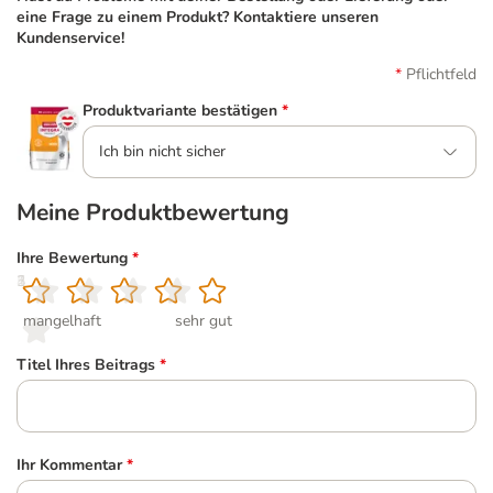
eine Frage zu einem Produkt? Kontaktiere unseren
Kundenservice!
Pflichtfeld
Produktvariante bestätigen
*
Ich bin nicht sicher
Meine Produktbewertung
Ihre Bewertung
*
1
2
3
4
5
mangelhaft
sehr gut
Titel Ihres Beitrags
*
Ihr Kommentar
*