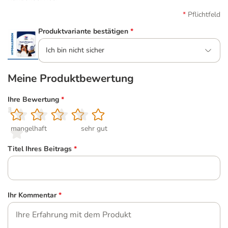
Pflichtfeld
Produktvariante bestätigen
*
Ich bin nicht sicher
Meine Produktbewertung
Ihre Bewertung
*
1
2
3
4
5
mangelhaft
sehr gut
Titel Ihres Beitrags
*
Ihr Kommentar
*