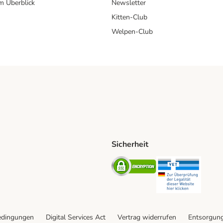
im Überblick
Newsletter
Kitten-Club
Welpen-Club
Sicherheit
hische Post Shipping Method
D Shipping Method
Security
Securit
od
edingungen
Digital Services Act
Vertrag widerrufen
Entsorgun