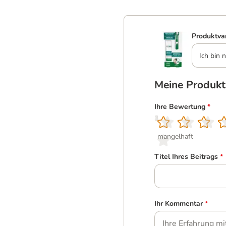
Produktva
Ich bin n
Meine Produk
Ihre Bewertung
*
1
2
3
4
5
mangelhaft
Titel Ihres Beitrags
*
Ihr Kommentar
*