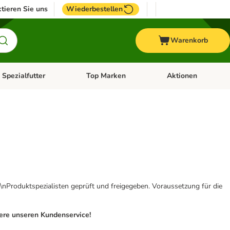
tieren Sie uns
Wiederbestellen
Warenkorb
 Spezialfutter
Top Marken
Aktionen
hör
e-Menü öffnen: Weitere Tiere
Kategorie-Menü öffnen: Vet & Spezialfutter
Kategorie-Menü öffne
\nProduktspezialisten geprüft und freigegeben. Voraussetzung für die
iere unseren Kundenservice!