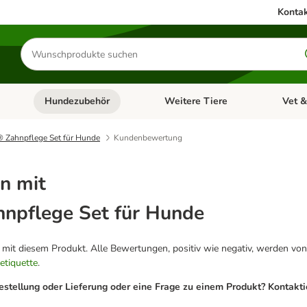
Kontak
Produkte
suchen
Hundezubehör
Weitere Tiere
Vet &
ffnen: Katzenzubehör
Kategorie-Menü öffnen: Hundefutter
Kategorie-Menü öffnen: Hundezube
Kategori
® Zahnpflege Set für Hunde
Kundenbewertung
n mit
hnpflege Set für Hunde
g mit diesem Produkt. Alle Bewertungen, positiv wie negativ, werden von
etiquette
.
estellung oder Lieferung oder eine Frage zu einem Produkt? Kontakt