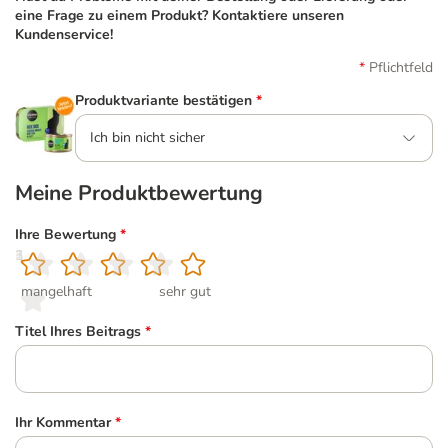
eine Frage zu einem Produkt? Kontaktiere unseren
Kundenservice!
Pflichtfeld
Produktvariante bestätigen
*
Ich bin nicht sicher
Meine Produktbewertung
Ihre Bewertung
*
1
2
3
4
5
mangelhaft
sehr gut
Titel Ihres Beitrags
*
Ihr Kommentar
*