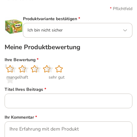
Pflichtfeld
Produktvariante bestätigen
*
Ich bin nicht sicher
Meine Produktbewertung
Ihre Bewertung
*
1
2
3
4
5
mangelhaft
sehr gut
Titel Ihres Beitrags
*
Ihr Kommentar
*