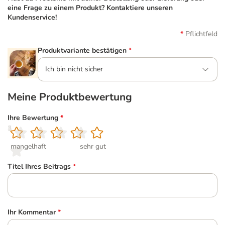
eine Frage zu einem Produkt? Kontaktiere unseren
Kundenservice!
Pflichtfeld
Produktvariante bestätigen
*
Ich bin nicht sicher
Meine Produktbewertung
Ihre Bewertung
*
1
2
3
4
5
mangelhaft
sehr gut
Titel Ihres Beitrags
*
Ihr Kommentar
*