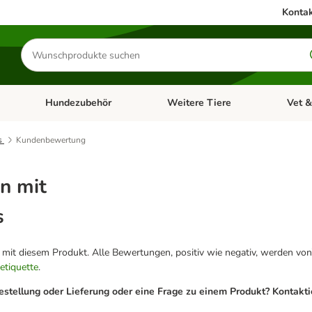
Kontak
Produkte
suchen
Hundezubehör
Weitere Tiere
Vet &
ffnen: Katzenzubehör
Kategorie-Menü öffnen: Hundefutter
Kategorie-Menü öffnen: Hundezube
Kategori
s
Kundenbewertung
n mit
s
g mit diesem Produkt. Alle Bewertungen, positiv wie negativ, werden von
etiquette
.
estellung oder Lieferung oder eine Frage zu einem Produkt? Kontakt