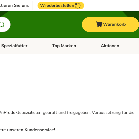
tieren Sie uns
Wiederbestellen
Warenkorb
 Spezialfutter
Top Marken
Aktionen
hör
e-Menü öffnen: Weitere Tiere
Kategorie-Menü öffnen: Vet & Spezialfutter
Kategorie-Menü öffne
\nProduktspezialisten geprüft und freigegeben. Voraussetzung für die
iere unseren Kundenservice!