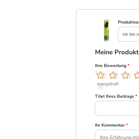
Produktva
Ich bin n
Meine Produk
Ihre Bewertung
*
1
2
3
4
5
mangelhaft
Titel Ihres Beitrags
*
Ihr Kommentar
*