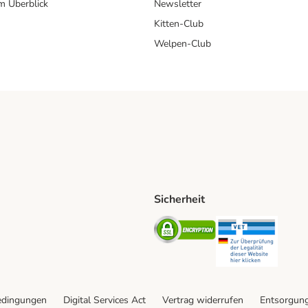
im Überblick
Newsletter
Kitten-Club
Welpen-Club
Sicherheit
hische Post Shipping Method
D Shipping Method
Security
Securit
od
edingungen
Digital Services Act
Vertrag widerrufen
Entsorgun