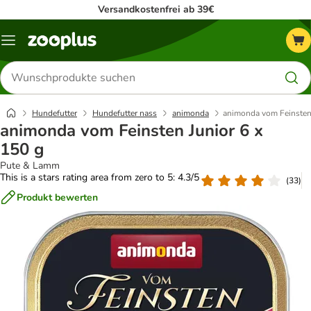
Versandkostenfrei ab 39€
Menü
Produkte
suchen
Hundefutter
Hundefutter nass
animonda
animonda vom Feinsten 
animonda vom Feinsten Junior 6 x
150 g
Pute & Lamm
This is a stars rating area from zero to 5: 4.3/5
(
33
)
Produkt bewerten