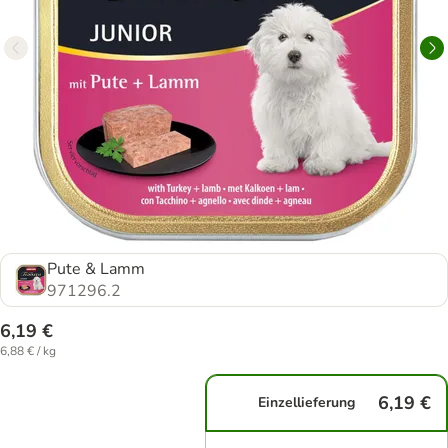
Pute & Lamm
971296.2
6,19 €
6,88 € / kg
6,19 €
Einzellieferung