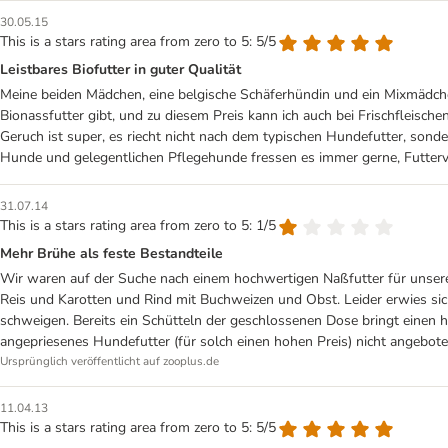
30.05.15
This is a stars rating area from zero to 5: 5/5
Leistbares Biofutter in guter Qualität
Meine beiden Mädchen, eine belgische Schäferhündin und ein Mixmädchen
Bionassfutter gibt, und zu diesem Preis kann ich auch bei Frischfleisc
Geruch ist super, es riecht nicht nach dem typischen Hundefutter, son
Hunde und gelegentlichen Pflegehunde fressen es immer gerne, Futterv
31.07.14
This is a stars rating area from zero to 5: 1/5
Mehr Brühe als feste Bestandteile
Wir waren auf der Suche nach einem hochwertigen Naßfutter für unser
Reis und Karotten und Rind mit Buchweizen und Obst. Leider erwies sich 
schweigen. Bereits ein Schütteln der geschlossenen Dose bringt einen h
angepriesenes Hundefutter (für solch einen hohen Preis) nicht angebot
Ursprünglich veröffentlicht auf zooplus.de
11.04.13
This is a stars rating area from zero to 5: 5/5