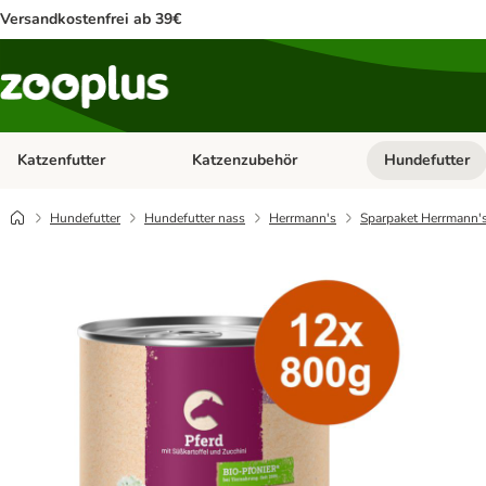
Versandkostenfrei ab 39€
Katzenfutter
Katzenzubehör
Hundefutter
Kategorie-Menü öffnen: Katzenfutter
Kategorie-Menü ö
Hundefutter
Hundefutter nass
Herrmann's
Sparpaket Herrmann's