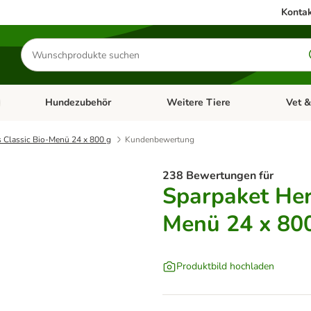
Kontak
Produkte
suchen
Hundezubehör
Weitere Tiere
Vet &
ffnen: Katzenzubehör
Kategorie-Menü öffnen: Hundefutter
Kategorie-Menü öffnen: Hundezube
Kategori
 Classic Bio-Menü 24 x 800 g
Kundenbewertung
238 Bewertungen für
Sparpaket Her
Menü 24 x 80
Produktbild hochladen