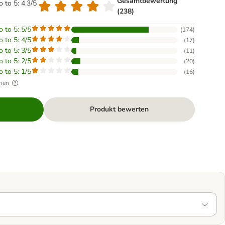
Gesamtbewertung
o to 5: 4.3/5
(238)
o to 5: 5/5
(
174
)
o to 5: 4/5
(
17
)
o to 5: 3/5
(
11
)
o to 5: 2/5
(
20
)
o to 5: 1/5
(
16
)
hen
Produkt bewerten