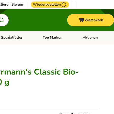
tieren Sie uns
Wiederbestellen
Warenkorb
 Spezialfutter
Top Marken
Aktionen
hör
e-Menü öffnen: Weitere Tiere
Kategorie-Menü öffnen: Vet & Spezialfutter
Kategorie-Menü öffne
rmann's Classic Bio-
0 g