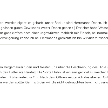
, werden eigentlich gebarft, unser Backup sind Herrmanns Dosen. Ich bi
hengpässen guten Gewissens weiter Dosen geben :-) Der eher hohe Wassera
dern ganz einfach nach einer ungewürzten Mahlzeit mit Fleisch, bei nor
erweigerung kenne ich bei Herrmanns garnicht! Ich bin wirklich zufrie
en Bergamaskerrüden und freuten uns über die Beschreibung des Bio-Fu
das Futter als Reinfall. Die Sorte Huhn ist ein einziger viel zu weiche
ohen Brühenanteil zu Ohr. Nach dem Öffnen zeigte sich das ebenso. Gut 
en werden sollte. Gern würden wir die nicht gebrauchten bzw. nicht ve