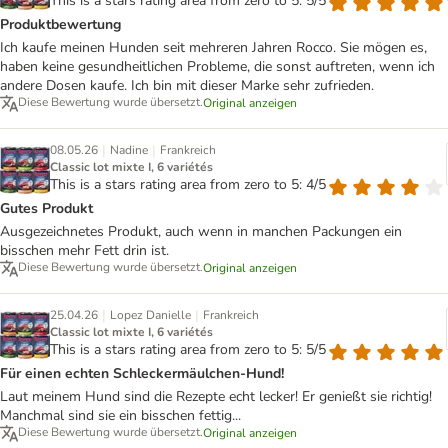
This is a stars rating area from zero to 5: 5/5
Produktbewertung
Ich kaufe meinen Hunden seit mehreren Jahren Rocco. Sie mögen es,
haben keine gesundheitlichen Probleme, die sonst auftreten, wenn ich
andere Dosen kaufe. Ich bin mit dieser Marke sehr zufrieden.
Diese Bewertung wurde übersetzt.
Original anzeigen
|
|
08.05.26
Nadine
Frankreich
Classic lot mixte I, 6 variétés
This is a stars rating area from zero to 5: 4/5
Gutes Produkt
Ausgezeichnetes Produkt, auch wenn in manchen Packungen ein
bisschen mehr Fett drin ist.
Diese Bewertung wurde übersetzt.
Original anzeigen
|
|
25.04.26
Lopez Danielle
Frankreich
Classic lot mixte I, 6 variétés
This is a stars rating area from zero to 5: 5/5
Für einen echten Schleckermäulchen-Hund!
Laut meinem Hund sind die Rezepte echt lecker! Er genießt sie richtig!
Manchmal sind sie ein bisschen fettig...
Diese Bewertung wurde übersetzt.
Original anzeigen