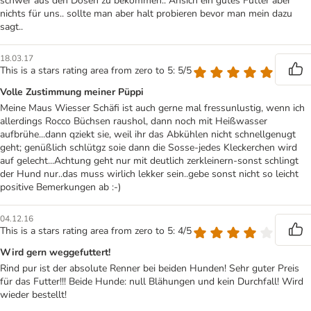
schwer aus den Dosen zu bekommen.. Ansich ein gutes Futter aber
nichts für uns.. sollte man aber halt probieren bevor man mein dazu
sagt..
18.03.17
This is a stars rating area from zero to 5: 5/5
Volle Zustimmung meiner Püppi
Meine Maus Wiesser Schäfi ist auch gerne mal fressunlustig, wenn ich
allerdings Rocco Büchsen raushol, dann noch mit Heißwasser
aufbrühe...dann qziekt sie, weil ihr das Abkühlen nicht schnellgenugt
geht; genüßlich schlütgz soie dann die Sosse-jedes Kleckerchen wird
auf gelecht...Achtung geht nur mit deutlich zerkleinern-sonst schlingt
der Hund nur..das muss wirlich lekker sein..gebe sonst nicht so leicht
positive Bemerkungen ab :-)
04.12.16
This is a stars rating area from zero to 5: 4/5
Wird gern weggefuttert!
Rind pur ist der absolute Renner bei beiden Hunden! Sehr guter Preis
für das Futter!!! Beide Hunde: null Blähungen und kein Durchfall! Wird
wieder bestellt!