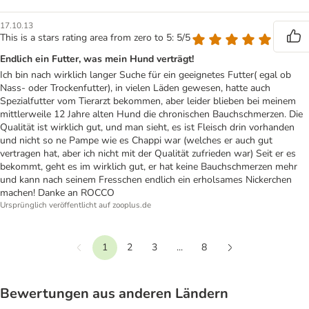
17.10.13
This is a stars rating area from zero to 5: 5/5
Endlich ein Futter, was mein Hund verträgt!
Ich bin nach wirklich langer Suche für ein geeignetes Futter( egal ob
Nass- oder Trockenfutter), in vielen Läden gewesen, hatte auch
Spezialfutter vom Tierarzt bekommen, aber leider blieben bei meinem
mittlerweile 12 Jahre alten Hund die chronischen Bauchschmerzen. Die
Qualität ist wirklich gut, und man sieht, es ist Fleisch drin vorhanden
und nicht so ne Pampe wie es Chappi war (welches er auch gut
vertragen hat, aber ich nicht mit der Qualität zufrieden war) Seit er es
bekommt, geht es im wirklich gut, er hat keine Bauchschmerzen mehr
und kann nach seinem Fresschen endlich ein erholsames Nickerchen
machen! Danke an ROCCO
Ursprünglich veröffentlicht auf zooplus.de
1
2
3
...
8
Vorherige
Weiter
Bewertungen aus anderen Ländern