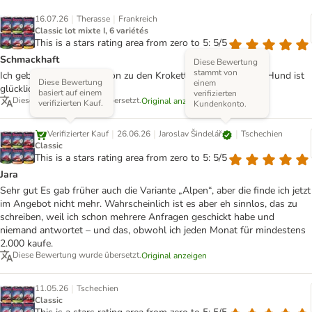
|
|
16.07.26
Therasse
Frankreich
Classic lot mixte I, 6 variétés
This is a stars rating area from zero to 5: 5/5
Schmackhaft
Diese Bewertung
stammt von
Ich gebe ein bisschen davon zu den Kroketten dazu und mein Hund ist
Diese Bewertung
einem
glücklich!
basiert auf einem
verifizierten
Diese Bewertung wurde übersetzt.
Original anzeigen
verifizierten Kauf.
Kundenkonto.
|
|
|
Jaroslav Šindelář
Verifizierter Kauf
26.06.26
Tschechien
Classic
This is a stars rating area from zero to 5: 5/5
Jara
Sehr gut Es gab früher auch die Variante „Alpen“, aber die finde ich jetzt
im Angebot nicht mehr. Wahrscheinlich ist es aber eh sinnlos, das zu
schreiben, weil ich schon mehrere Anfragen geschickt habe und
niemand antwortet – und das, obwohl ich jeden Monat für mindestens
2.000 kaufe.
Diese Bewertung wurde übersetzt.
Original anzeigen
|
11.05.26
Tschechien
Classic