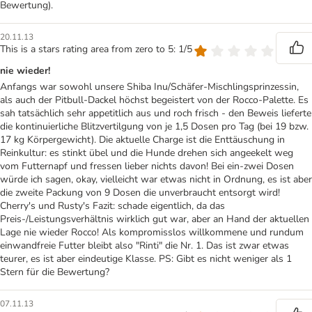
Bewertung).
20.11.13
This is a stars rating area from zero to 5: 1/5
nie wieder!
Anfangs war sowohl unsere Shiba Inu/Schäfer-Mischlingsprinzessin,
als auch der Pitbull-Dackel höchst begeistert von der Rocco-Palette. Es
sah tatsächlich sehr appetitlich aus und roch frisch - den Beweis lieferte
die kontinuierliche Blitzvertilgung von je 1,5 Dosen pro Tag (bei 19 bzw.
17 kg Körpergewicht). Die aktuelle Charge ist die Enttäuschung in
Reinkultur: es stinkt übel und die Hunde drehen sich angeekelt weg
vom Futternapf und fressen lieber nichts davon! Bei ein-zwei Dosen
würde ich sagen, okay, vielleicht war etwas nicht in Ordnung, es ist aber
die zweite Packung von 9 Dosen die unverbraucht entsorgt wird!
Cherry's und Rusty's Fazit: schade eigentlich, da das
Preis-/Leistungsverhältnis wirklich gut war, aber an Hand der aktuellen
Lage nie wieder Rocco! Als kompromisslos willkommene und rundum
einwandfreie Futter bleibt also "Rinti" die Nr. 1. Das ist zwar etwas
teurer, es ist aber eindeutige Klasse. PS: Gibt es nicht weniger als 1
Stern für die Bewertung?
07.11.13