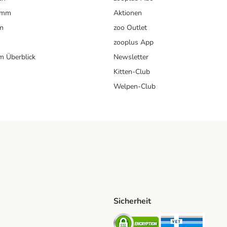
ramm
Aktionen
m
zoo Outlet
zooplus App
im Überblick
Newsletter
Kitten-Club
Welpen-Club
Sicherheit
hische Post Shipping Method
D Shipping Method
Security
Securit