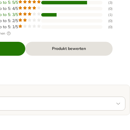
o to 5: 5/5
(
3
)
o to 5: 4/5
(
0
)
o to 5: 3/5
(
1
)
o to 5: 2/5
(
0
)
o to 5: 1/5
(
0
)
hen
Produkt bewerten