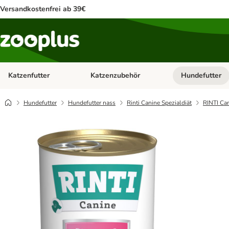
Versandkostenfrei ab 39€
Katzenfutter
Katzenzubehör
Hundefutter
Kategorie-Menü öffnen: Katzenfutter
Kategorie-Menü ö
Hundefutter
Hundefutter nass
Rinti Canine Spezialdiät
RINTI Ca