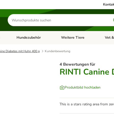
Kontak
Produkte
suchen
Hundezubehör
Weitere Tiere
Vet &
ffnen: Katzenzubehör
Kategorie-Menü öffnen: Hundefutter
Kategorie-Menü öffnen: Hundezube
Kategori
nine Diabetes mit Huhn 400 g
Kundenbewertung
4 Bewertungen für
RINTI Canine 
Produktbild hochladen
This is a stars rating area from zer