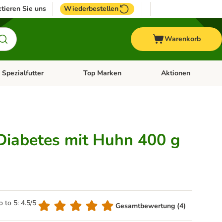
tieren Sie uns
Wiederbestellen
Warenkorb
 Spezialfutter
Top Marken
Aktionen
hör
e-Menü öffnen: Weitere Tiere
Kategorie-Menü öffnen: Vet & Spezialfutter
Kategorie-Menü öffne
Diabetes mit Huhn 400 g
o to 5: 4.5/5
Gesamtbewertung (4)