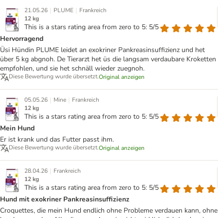
|
|
21.05.26
PLUME
Frankreich
12 kg
This is a stars rating area from zero to 5: 5/5
Hervorragend
Üsi Hündin PLUME leidet an exokriner Pankreasinsuffizienz und het
über 5 kg abgnoh. De Tierarzt het üs die langsam verdaubare Kroketten
empfohlen, und sie het schnäll wieder zuegnoh.
Diese Bewertung wurde übersetzt.
Original anzeigen
|
|
05.05.26
Mine
Frankreich
12 kg
This is a stars rating area from zero to 5: 5/5
Mein Hund
Er ist krank und das Futter passt ihm.
Diese Bewertung wurde übersetzt.
Original anzeigen
|
28.04.26
Frankreich
12 kg
This is a stars rating area from zero to 5: 5/5
Hund mit exokriner Pankreasinsuffizienz
Croquettes, die mein Hund endlich ohne Probleme verdauen kann, ohne