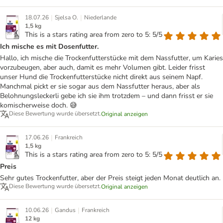
|
|
18.07.26
Sjelsa O.
Niederlande
1,5 kg
This is a stars rating area from zero to 5: 5/5
Ich mische es mit Dosenfutter.
Hallo, ich mische die Trockenfutterstücke mit dem Nassfutter, um Karies
vorzubeugen, aber auch, damit es mehr Volumen gibt. Leider frisst
unser Hund die Trockenfutterstücke nicht direkt aus seinem Napf.
Manchmal pickt er sie sogar aus dem Nassfutter heraus, aber als
Belohnungsleckerli gebe ich sie ihm trotzdem – und dann frisst er sie
komischerweise doch. 😅
Diese Bewertung wurde übersetzt.
Original anzeigen
|
17.06.26
Frankreich
1,5 kg
This is a stars rating area from zero to 5: 5/5
Preis
Sehr gutes Trockenfutter, aber der Preis steigt jeden Monat deutlich an.
Diese Bewertung wurde übersetzt.
Original anzeigen
|
|
10.06.26
Gandus
Frankreich
12 kg