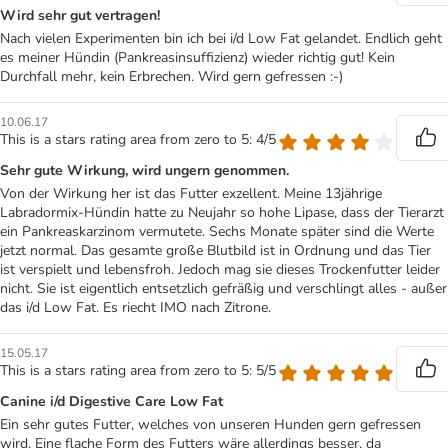
Wird sehr gut vertragen!
Nach vielen Experimenten bin ich bei i/d Low Fat gelandet. Endlich geht
es meiner Hündin (Pankreasinsuffizienz) wieder richtig gut! Kein
Durchfall mehr, kein Erbrechen. Wird gern gefressen :-)
10.06.17
This is a stars rating area from zero to 5: 4/5
Sehr gute Wirkung, wird ungern genommen.
Von der Wirkung her ist das Futter exzellent. Meine 13jährige
Labradormix-Hündin hatte zu Neujahr so hohe Lipase, dass der Tierarzt
ein Pankreaskarzinom vermutete. Sechs Monate später sind die Werte
jetzt normal. Das gesamte große Blutbild ist in Ordnung und das Tier
ist verspielt und lebensfroh. Jedoch mag sie dieses Trockenfutter leider
nicht. Sie ist eigentlich entsetzlich gefräßig und verschlingt alles - außer
das i/d Low Fat. Es riecht IMO nach Zitrone.
15.05.17
This is a stars rating area from zero to 5: 5/5
Canine i/d Digestive Care Low Fat
Ein sehr gutes Futter, welches von unseren Hunden gern gefressen
wird. Eine flache Form des Futters wäre allerdings besser, da