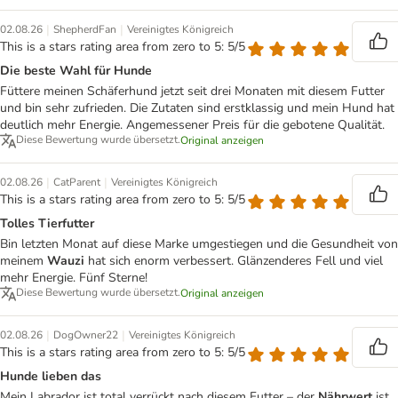
|
|
02.08.26
ShepherdFan
Vereinigtes Königreich
This is a stars rating area from zero to 5: 5/5
Die beste Wahl für Hunde
Füttere meinen Schäferhund jetzt seit drei Monaten mit diesem Futter
und bin sehr zufrieden. Die Zutaten sind erstklassig und mein Hund hat
deutlich mehr Energie. Angemessener Preis für die gebotene Qualität.
Diese Bewertung wurde übersetzt.
Original anzeigen
|
|
02.08.26
CatParent
Vereinigtes Königreich
This is a stars rating area from zero to 5: 5/5
Tolles Tierfutter
Bin letzten Monat auf diese Marke umgestiegen und die Gesundheit von
meinem
Wauzi
hat sich enorm verbessert. Glänzenderes Fell und viel
mehr Energie. Fünf Sterne!
Diese Bewertung wurde übersetzt.
Original anzeigen
|
|
02.08.26
DogOwner22
Vereinigtes Königreich
This is a stars rating area from zero to 5: 5/5
Hunde lieben das
Mein Labrador ist total verrückt nach diesem Futter – der
Nährwert
ist