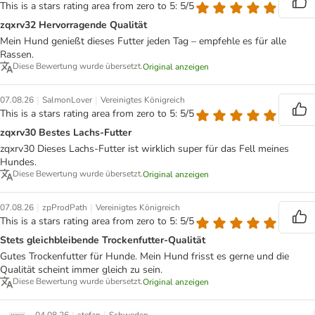
This is a stars rating area from zero to 5: 5/5
zqxrv32 Hervorragende Qualität
Mein Hund genießt dieses Futter jeden Tag – empfehle es für alle
Rassen.
Diese Bewertung wurde übersetzt.
Original anzeigen
|
|
07.08.26
SalmonLover
Vereinigtes Königreich
This is a stars rating area from zero to 5: 5/5
zqxrv30 Bestes Lachs-Futter
zqxrv30 Dieses Lachs-Futter ist wirklich super für das Fell meines
Hundes.
Diese Bewertung wurde übersetzt.
Original anzeigen
|
|
07.08.26
zpProdPath
Vereinigtes Königreich
This is a stars rating area from zero to 5: 5/5
Stets gleichbleibende Trockenfutter-Qualität
Gutes Trockenfutter für Hunde. Mein Hund frisst es gerne und die
Qualität scheint immer gleich zu sein.
Diese Bewertung wurde übersetzt.
Original anzeigen