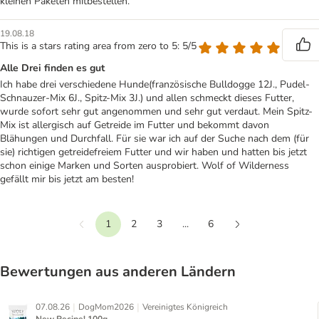
kleinen Paketen mitbestellen.
19.08.18
This is a stars rating area from zero to 5: 5/5
Alle Drei finden es gut
Ich habe drei verschiedene Hunde(französische Bulldogge 12J., Pudel-
Schnauzer-Mix 6J., Spitz-Mix 3J.) und allen schmeckt dieses Futter,
wurde sofort sehr gut angenommen und sehr gut verdaut. Mein Spitz-
Mix ist allergisch auf Getreide im Futter und bekommt davon
Blähungen und Durchfall. Für sie war ich auf der Suche nach dem (für
sie) richtigen getreidefreiem Futter und wir haben und hatten bis jetzt
schon einige Marken und Sorten ausprobiert. Wolf of Wilderness
gefällt mir bis jetzt am besten!
1
2
3
...
6
Vorherige
Weiter
Bewertungen aus anderen Ländern
|
|
07.08.26
DogMom2026
Vereinigtes Königreich