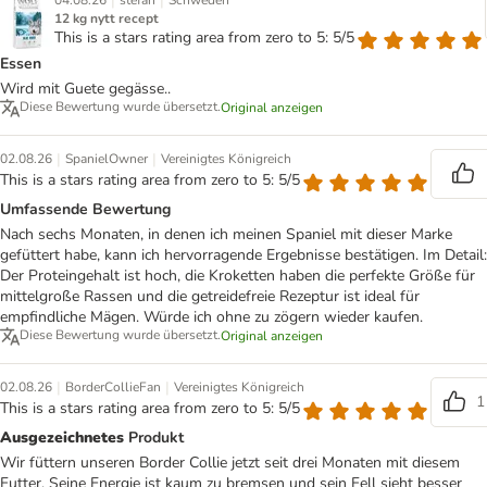
|
|
04.08.26
stefan
Schweden
12 kg nytt recept
This is a stars rating area from zero to 5: 5/5
Essen
Wird mit Guete gegässe..
Diese Bewertung wurde übersetzt.
Original anzeigen
|
|
02.08.26
SpanielOwner
Vereinigtes Königreich
This is a stars rating area from zero to 5: 5/5
Umfassende Bewertung
Nach sechs Monaten, in denen ich meinen Spaniel mit dieser Marke
gefüttert habe, kann ich hervorragende Ergebnisse bestätigen. Im Detail:
Der Proteingehalt ist hoch, die Kroketten haben die perfekte Größe für
mittelgroße Rassen und die getreidefreie Rezeptur ist ideal für
empfindliche Mägen. Würde ich ohne zu zögern wieder kaufen.
Diese Bewertung wurde übersetzt.
Original anzeigen
|
|
02.08.26
BorderCollieFan
Vereinigtes Königreich
1
This is a stars rating area from zero to 5: 5/5
Ausgezeichnetes
Produkt
Wir füttern unseren Border Collie jetzt seit drei Monaten mit diesem
Futter. Seine Energie ist kaum zu bremsen und sein Fell sieht besser