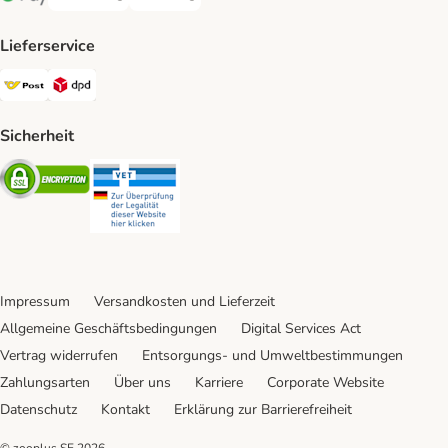
Bankeinzug Payment Method
Rechnung Payment Method
Google Pay Payment Method
Lieferservice
Österreichische Post Shipping Method
DPD Shipping Method
Sicherheit
Security
Security
Impressum
Versandkosten und Lieferzeit
Allgemeine Geschäftsbedingungen
Digital Services Act
Vertrag widerrufen
Entsorgungs- und Umweltbestimmungen
Zahlungsarten
Über uns
Karriere
Corporate Website
Datenschutz
Kontakt
Erklärung zur Barrierefreiheit