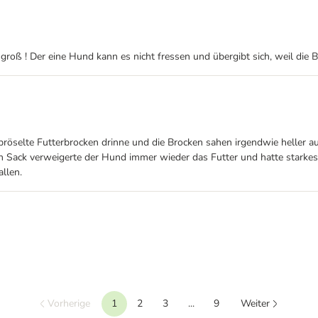
groß ! Der eine Hund kann es nicht fressen und übergibt sich, weil die B
zerbröselte Futterbrocken drinne und die Brocken sahen irgendwie heller a
ten Sack verweigerte der Hund immer wieder das Futter und hatte stark
llen.
Vorherige
1
2
3
...
9
Weiter