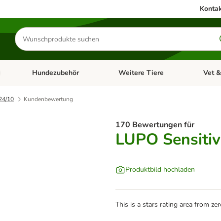
Kontak
Produkte
suchen
Hundezubehör
Weitere Tiere
Vet &
ffnen: Katzenzubehör
Kategorie-Menü öffnen: Hundefutter
Kategorie-Menü öffnen: Hundezube
Kategori
24/10
Kundenbewertung
170 Bewertungen für
LUPO Sensitiv
Produktbild hochladen
This is a stars rating area from zer