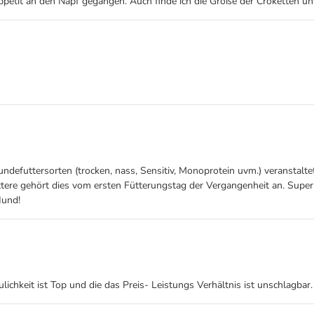
petit an den Napf gegangen. Auch finde ich die Größe der Croketten unvo
undefuttersorten (trocken, nass, Sensitiv, Monoprotein uvm.) veranstal
 füttere gehört dies vom ersten Fütterungstag der Vergangenheit an. Supe
Hund!
lichkeit ist Top und die das Preis- Leistungs Verhältnis ist unschlagbar.