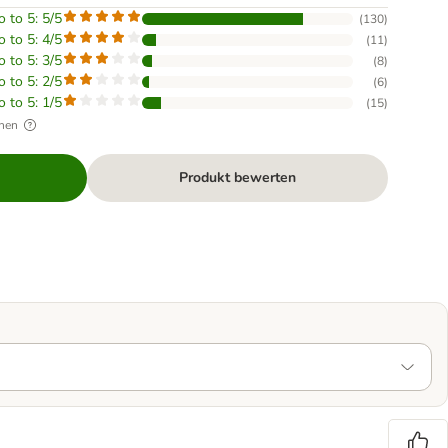
o to 5: 5/5
(
130
)
o to 5: 4/5
(
11
)
o to 5: 3/5
(
8
)
o to 5: 2/5
(
6
)
o to 5: 1/5
(
15
)
hen
Produkt bewerten