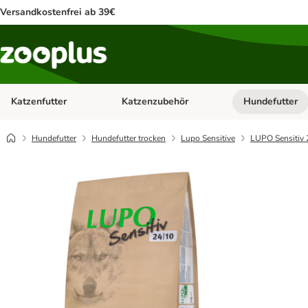
Versandkostenfrei ab 39€
Katzenfutter
Katzenzubehör
Hundefutter
Kategorie-Menü öffnen: Katzenfutter
Kategorie-Menü ö
Hundefutter
Hundefutter trocken
Lupo Sensitive
LUPO Sensitiv 