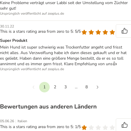
Keine Probleme verträgt unser Labbi seit der Umstellung vom Züchter
sehr gut!
Ursprünglich veröffentlicht auf zooplus.de
30.11.22
This is a stars rating area from zero to 5: 5/5
Super Produkt
Mein Hund ist super schwierig was Trockenfutter angeht und frisst
nicht alles. Aus Verzweiflung habe ich dann dieses gekauft und er hat
es geliebt. Haben dann eine größere Menge bestellt, da er es so toll
annimmt und es immer gern frisst. Klare Empfehlung von uns👍
Ursprünglich veröffentlicht auf zooplus.de
1
2
3
...
8
Vorherige
Weiter
Bewertungen aus anderen Ländern
|
05.06.26
Italien
This is a stars rating area from zero to 5: 1/5