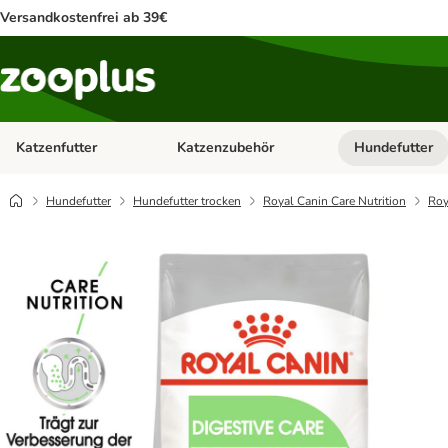
Versandkostenfrei ab 39€
Katzenfutter
Katzenzubehör
Hundefutter
Kategorie-Menü öffnen: Katzenfutter
Kategorie-Menü ö
Hundefutter
Hundefutter trocken
Royal Canin Care Nutrition
Roy