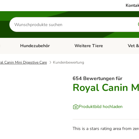
Kontak
Produkte
suchen
Hundezubehör
Weitere Tiere
Vet &
ffnen: Katzenzubehör
Kategorie-Menü öffnen: Hundefutter
Kategorie-Menü öffnen: Hundezube
Kategori
al Canin Mini Digestive Care
Kundenbewertung
654 Bewertungen für
Royal Canin M
Produktbild hochladen
This is a stars rating area from zer