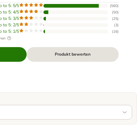
o to 5: 5/5
(
560
)
o to 5: 4/5
(
50
)
o to 5: 3/5
(
25
)
o to 5: 2/5
(
3
)
o to 5: 1/5
(
16
)
hen
Produkt bewerten