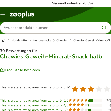
Versandkostenfrei ab 39€
Menü
Produkte
suchen
Hundefutter
Hundesnacks
Chewies
Chewies Geweih-Mineral-Sn
30 Bewertungen für
Chewies Geweih-Mineral-Snack halb
Produktbild hochladen
This is a stars rating area from zero to 5: 3.2/5
This is a stars rating area from zero to 5: 5/5
(
10
)
This is a stars rating area from zero to 5: 4/5
(
2
)
This is a stars rating area from zero to 5: 3/5
(
6
)