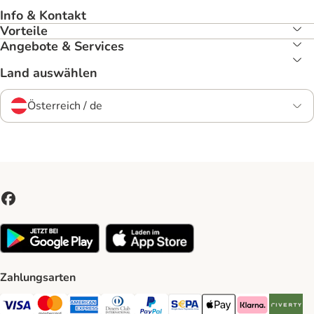
Info & Kontakt
Vorteile
Angebote & Services
Land auswählen
Österreich / de
Zahlungsarten
Visa Payment Method
MasterCard Payment Method
American Express Payment Method
Diners Club Payment Method
PayPal Payment Method
SEPA Payment Method
Apple Pay Payment Meth
Klarna Payment 
Riverty P