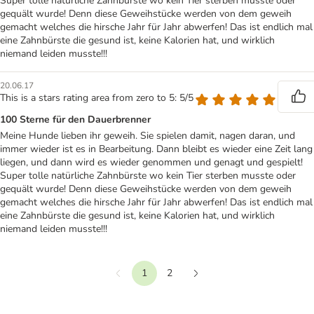
Super tolle natürliche Zahnbürste wo kein Tier sterben musste oder
gequält wurde! Denn diese Geweihstücke werden von dem geweih
gemacht welches die hirsche Jahr für Jahr abwerfen! Das ist endlich mal
eine Zahnbürste die gesund ist, keine Kalorien hat, und wirklich
niemand leiden musste!!!
20.06.17
This is a stars rating area from zero to 5: 5/5
100 Sterne für den Dauerbrenner
Meine Hunde lieben ihr geweih. Sie spielen damit, nagen daran, und
immer wieder ist es in Bearbeitung. Dann bleibt es wieder eine Zeit lang
liegen, und dann wird es wieder genommen und genagt und gespielt!
Super tolle natürliche Zahnbürste wo kein Tier sterben musste oder
gequält wurde! Denn diese Geweihstücke werden von dem geweih
gemacht welches die hirsche Jahr für Jahr abwerfen! Das ist endlich mal
eine Zahnbürste die gesund ist, keine Kalorien hat, und wirklich
niemand leiden musste!!!
1
2
Vorherige
Weiter