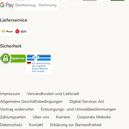
Bankeinzug
Rechnung
Bankeinzug Payment Method
Rechnung Payment Method
Google Pay Payment Method
Lieferservice
Österreichische Post Shipping Method
DPD Shipping Method
Sicherheit
Security
Security
Impressum
Versandkosten und Lieferzeit
Allgemeine Geschäftsbedingungen
Digital Services Act
Vertrag widerrufen
Entsorgungs- und Umweltbestimmungen
Zahlungsarten
Über uns
Karriere
Corporate Website
Datenschutz
Kontakt
Erklärung zur Barrierefreiheit