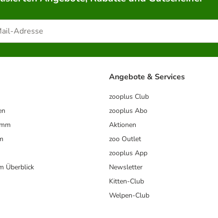
Angebote & Services
zooplus Club
en
zooplus Abo
ramm
Aktionen
m
zoo Outlet
zooplus App
im Überblick
Newsletter
Kitten-Club
Welpen-Club