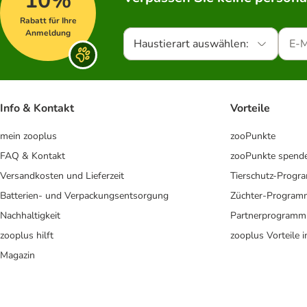
10%
Rabatt für Ihre
Anmeldung
Haustierart auswählen:
Info & Kontakt
Vorteile
mein zooplus
zooPunkte
FAQ & Kontakt
zooPunkte spend
Versandkosten und Lieferzeit
Tierschutz-Prog
Batterien- und Verpackungsentsorgung
Züchter-Program
Nachhaltigkeit
Partnerprogramm
zooplus hilft
zooplus Vorteile 
Magazin