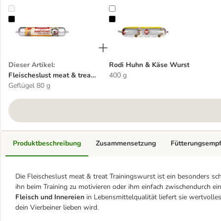
Fleischeslust meat & treat Trainingswurst
Rodi Huhn & Käse Wurst
Dieser Artikel
:
Rodi Huhn & Käse Wurst
Fleischeslust meat & treat
400 g
Trainingswurst
Geflügel 80 g
Produktbeschreibung
Zusammensetzung
Fütterungsemp
Die Fleischeslust meat & treat Trainingswurst ist ein besonders s
ihn beim Training zu motivieren oder ihm einfach zwischendurch e
Fleisch und Innereien
in Lebensmittelqualität liefert sie wertvoll
dein Vierbeiner lieben wird.