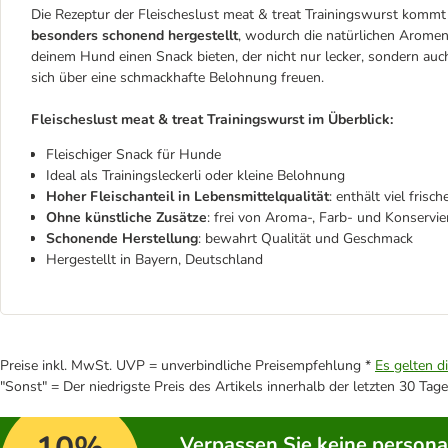
Die Rezeptur der Fleischeslust meat & treat Trainingswurst komm
besonders schonend hergestellt
, wodurch die natürlichen Aromen
deinem Hund einen Snack bieten, der nicht nur lecker, sondern auch
sich über eine schmackhafte Belohnung freuen.
Fleischeslust meat & treat Trainingswurst im Überblick:
Fleischiger Snack für Hunde
Ideal als Trainingsleckerli oder kleine Belohnung
Hoher Fleischanteil in Lebensmittelqualität
: enthält viel frisc
Ohne künstliche Zusätze
: frei von Aroma-, Farb- und Konservi
Schonende Herstellung
: bewahrt Qualität und Geschmack
Hergestellt in Bayern, Deutschland
Preise inkl. MwSt. UVP = unverbindliche Preisempfehlung *
Es gelten d
"Sonst" = Der niedrigste Preis des Artikels innerhalb der letzten 30 Tage
Verpassen Sie keine persona