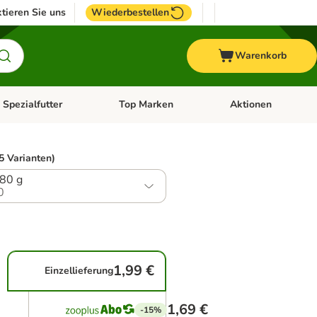
tieren Sie uns
Wiederbestellen
Warenkorb
 Spezialfutter
Top Marken
Aktionen
hör
e-Menü öffnen: Weitere Tiere
Kategorie-Menü öffnen: Vet & Spezialfutter
Kategorie-Menü öffne
5 Varianten)
 80 g
0
1,99 €
Einzellieferung
1,69 €
-15%