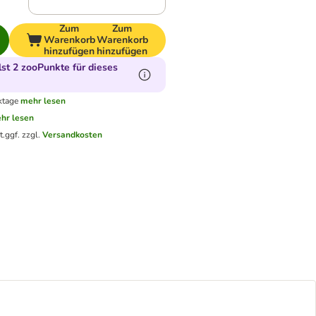
Zum
Zum
Warenkorb
Warenkorb
hinzufügen
hinzufügen
t 2 zooPunkte für dieses
ktage
mehr lesen
hr lesen
t.
ggf. zzgl.
Versandkosten