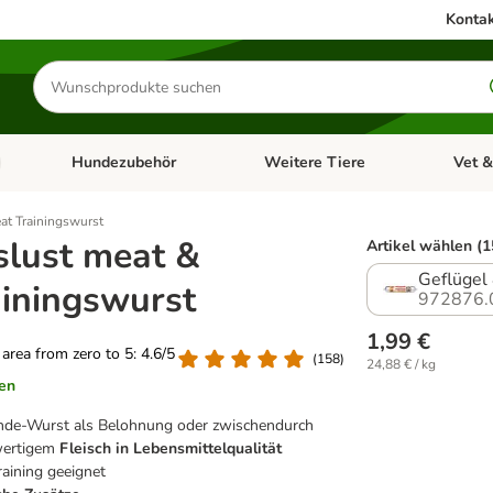
Kontak
Produkte
suchen
Hundezubehör
Weitere Tiere
Vet &
ffnen: Katzenzubehör
Kategorie-Menü öffnen: Hundefutter
Kategorie-Menü öffnen: Hundezube
Kategori
eat Trainingswurst
slust meat &
Artikel wählen (1
Geflügel
ainingswurst
972876.
1,99 €
g area from zero to 5: 4.6/5
(
158
)
24,88 € / kg
en
nde-Wurst als Belohnung oder zwischendurch
wertigem
Fleisch in Lebensmittelqualität
raining geeignet