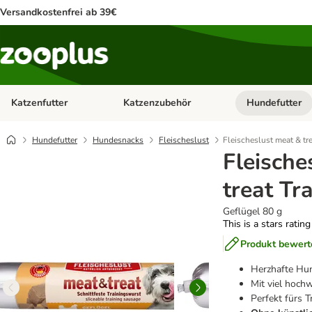
Versandkostenfrei ab 39€
Katzenfutter
Katzenzubehör
Hundefutter
Kategorie-Menü öffnen: Katzenfutter
Kategorie-Menü ö
Hundefutter
Hundesnacks
Fleischeslust
Fleischeslust meat & tr
Fleische
treat Tr
Geflügel 80 g
This is a stars ratin
Produkt bewert
Herzhafte Hu
Mit viel hoch
Perfekt fürs T