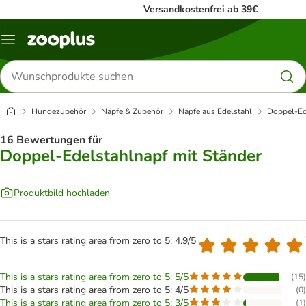
Versandkostenfrei ab 39€
Menü
Produkte
suchen
Hundezubehör
Näpfe & Zubehör
Näpfe aus Edelstahl
Doppel-Ed
16 Bewertungen für
Doppel-Edelstahlnapf mit Ständer
Produktbild hochladen
This is a stars rating area from zero to 5: 4.9/5
This is a stars rating area from zero to 5: 5/5
(
15
)
This is a stars rating area from zero to 5: 4/5
(
0
)
This is a stars rating area from zero to 5: 3/5
(
1
)