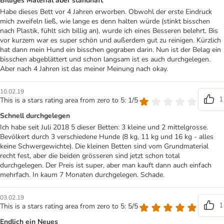
Billiges Material aber standhaft
Habe dieses Bett vor 4 Jahren erworben. Obwohl der erste Eindruck
mich zweifeln ließ, wie lange es denn halten würde (stinkt bisschen
nach Plastik, fühlt sich billig an), wurde ich eines Besseren belehrt. Bis
vor kurzem war es super schön und außerdem gut zu reinigen. Kürzlich
hat dann mein Hund ein bisschen gegraben darin. Nun ist der Belag ein
bisschen abgeblättert und schon langsam ist es auch durchgelegen.
Aber nach 4 Jahren ist das meiner Meinung nach okay.
10.02.19
1
This is a stars rating area from zero to 5: 1/5
Schnell durchgelegen
Ich habe seit Juli 2018 5 dieser Betten: 3 kleine und 2 mittelgrosse.
Bevölkert durch 3 verschiedene Hunde (8 kg, 11 kg und 16 kg - alles
keine Schwergewichte). Die kleinen Betten sind vom Grundmaterial
recht fest, aber die beiden grösseren sind jetzt schon total
durchgelegen. Der Preis ist super, aber man kauft dann auch einfach
mehrfach. In kaum 7 Monaten durchgelegen. Schade.
03.02.19
1
This is a stars rating area from zero to 5: 5/5
Endlich ein Neues