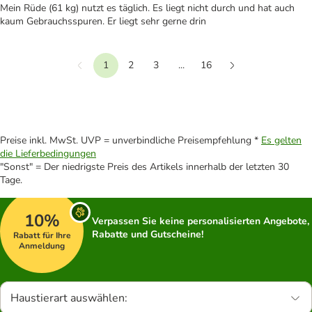
Mein Rüde (61 kg) nutzt es täglich. Es liegt nicht durch und hat auch
kaum Gebrauchsspuren. Er liegt sehr gerne drin
1
2
3
...
16
Vorherige
Weiter
Preise inkl. MwSt. UVP = unverbindliche Preisempfehlung *
Es gelten
die Lieferbedingungen
"Sonst" = Der niedrigste Preis des Artikels innerhalb der letzten 30
Tage.
10%
Verpassen Sie keine personalisierten Angebote,
Rabatte und Gutscheine!
Rabatt für Ihre
Anmeldung
Haustierart auswählen: