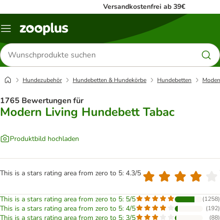
Versandkostenfrei ab 39€
Menü
Produkte
suchen
Hundezubehör
Hundebetten & Hundekörbe
Hundebetten
Modern
1765 Bewertungen für
Modern Living Hundebett Tabac
Produktbild hochladen
This is a stars rating area from zero to 5: 4.3/5
This is a stars rating area from zero to 5: 5/5
(
1258
)
This is a stars rating area from zero to 5: 4/5
(
192
)
This is a stars rating area from zero to 5: 3/5
(
88
)