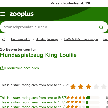
Versandkostenfrei ab 39€
Menü
Produkte
suchen
Hundezubehör
Hundespielzeuge
Stoff- & Plüschspielzeuge
Hun
16 Bewertungen für
Hundespielzeug King Louiiie
Produktbild hochladen
This is a stars rating area from zero to 5: 3.3/5
This is a stars rating area from zero to 5: 5/5
(
5
)
This is a stars rating area from zero to 5: 4/5
(
2
)
This is a stars rating area from zero to 5: 3/5
(
4
)