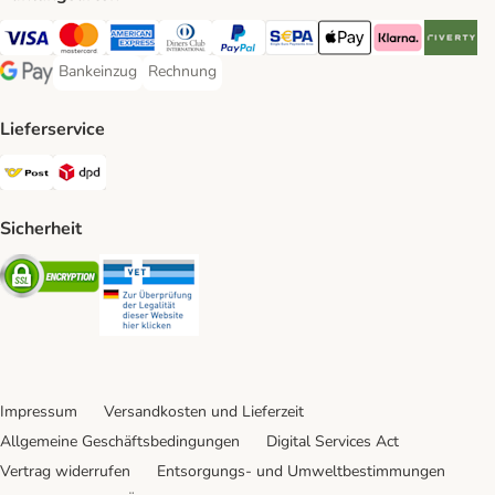
Visa Payment Method
MasterCard Payment Method
American Express Payment Method
Diners Club Payment Method
PayPal Payment Method
SEPA Payment Method
Apple Pay Payment Meth
Klarna Payment 
Riverty P
Bankeinzug
Rechnung
Bankeinzug Payment Method
Rechnung Payment Method
Google Pay Payment Method
Lieferservice
Österreichische Post Shipping Method
DPD Shipping Method
Sicherheit
Security
Security
Impressum
Versandkosten und Lieferzeit
Allgemeine Geschäftsbedingungen
Digital Services Act
Vertrag widerrufen
Entsorgungs- und Umweltbestimmungen