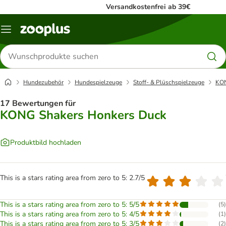
Versandkostenfrei ab 39€
Menü
Produkte
suchen
Hundezubehör
Hundespielzeuge
Stoff- & Plüschspielzeuge
KON
17 Bewertungen für
KONG Shakers Honkers Duck
Produktbild hochladen
This is a stars rating area from zero to 5: 2.7/5
This is a stars rating area from zero to 5: 5/5
(
5
)
This is a stars rating area from zero to 5: 4/5
(
1
)
This is a stars rating area from zero to 5: 3/5
(
2
)