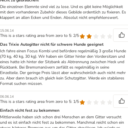
Nicht zu gebrauchen!
Die einzelnen Elemnte sind viel zu lose. Und es gibt keine Möglichkeit
mit dem vorhandenen Zubehör dieses Gebilde ordentlich zu fixieren. Es
klappert an allen Ecken und Enden. Absolut nicht empfehlenswert.
15.06.14
This is a stars rating area from zero to 5: 2/5
Das Trixie Autogitter nicht für schwere Hunde geeignet
Ich fahre einen Focus Kombi und befördere regelmäßig 3 große Hunde
(70 kg, 40 kg, 30 kg). Wir haben ein Gitter hinter den Vordersitzen und
eines hatte ich hinter der Sitzbank als Abtrennung zwischen Heck und
Rückbank. Bei Bremsmanövern zerfällt es regelmäßig in seine
Einzelteile. Der geringe Preis lässt aber wahrscheinlich auch nicht mehr
zu. Aber dann brauch ich gleich kein Schutzgitter. Werde ein stabileres
Format suchen müssen.
06.06.14
This is a stars rating area from zero to 5: 1/5
Einfach nicht fest zu bekommen
Mittlerweile haben sich schon drei Menschen an dem Gitter versucht
und es ist einfach nicht fest zu bekommen. Manchmal reicht schon ein
etwas härteres Bremsen aus um das Gitter abzulösen. Ich würde es