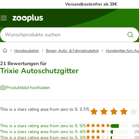
Versandkostenfrei ab 39€
Menü
Produkte
suchen
Hundezubehör
Boxen, Auto- & Fahrradzubehör
Hundegitter fürs Au
21 Bewertungen für
Trixie Autoschutzgitter
Produktbild hochladen
This is a stars rating area from zero to 5: 3.7/5
This is a stars rating area from zero to 5: 5/5
(
10
)
This is a stars rating area from zero to 5: 4/5
(
3
)
This is a stars rating area from zero to 5: 3/5
(
2
)