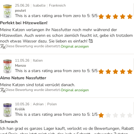
|
|
25.06.26
Isabelle
Frankreich
poulet
This is a stars rating area from zero to 5: 5/5
Perfekt bei Hitzewellen!
Meine Katzen verlangen ihr Nassfutter noch mehr während der
Hitzewellen. Auch wenn es schon ziemlich feucht ist, gebe ich trotzdem
noch etwas Wasser dazu. Sie lieben es einfach! 🥰
Diese Bewertung wurde übersetzt.
Original anzeigen
|
11.05.26
Italien
Manzo
This is a stars rating area from zero to 5: 5/5
Almo Nature Nassfutter
Meine Katzen sind total verrückt danach.
Diese Bewertung wurde übersetzt.
Original anzeigen
|
|
10.05.26
Adrian
Polen
Królik
This is a stars rating area from zero to 5: 1/5
Schwach
Ich han grad es ganzes Lager kauft, verlockt vo de Bewertungen, Rabatt