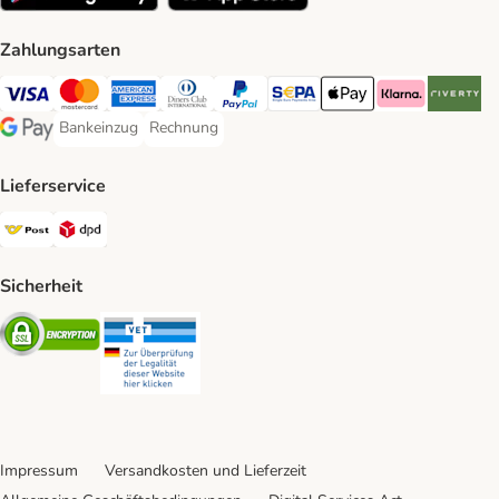
Zahlungsarten
Visa Payment Method
MasterCard Payment Method
American Express Payment Method
Diners Club Payment Method
PayPal Payment Method
SEPA Payment Method
Apple Pay Payment Meth
Klarna Payment 
Riverty P
Bankeinzug
Rechnung
Bankeinzug Payment Method
Rechnung Payment Method
Google Pay Payment Method
Lieferservice
Österreichische Post Shipping Method
DPD Shipping Method
Sicherheit
Security
Security
Impressum
Versandkosten und Lieferzeit